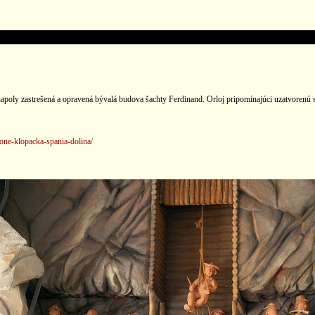
poly zastrešená a opravená bývalá budova šachty Ferdinand. Orloj pripomínajúci uzatvorenú ska
one-klopacka-spania-dolina/