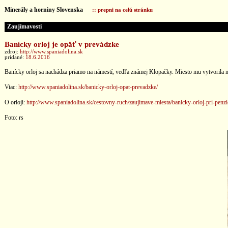
Minerály a horniny Slovenska
:: prepni na celú stránku
Zaujímavosti
Banícky orloj je opäť v prevádzke
zdroj:
http://www.spaniadolina.sk
pridané:
18.6.2016
Banícky orloj sa nachádza priamo na námestí, vedľa známej Klopačky. Miesto mu vytvorila na
Viac:
http://www.spaniadolina.sk/banicky-orloj-opat-prevadzke/
O orloji:
http://www.spaniadolina.sk/cestovny-ruch/zaujimave-miesta/banicky-orloj-pri-penzi
Foto: rs