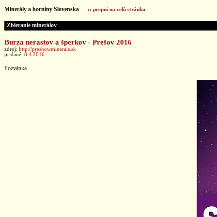
Minerály a horniny Slovenska
:: prepni na celú stránku
Zbieranie minerálov
Burza nerastov a šperkov - Prešov 2016
zdroj:
http://preshowminerals.sk
pridané:
8.4.2016
Pozvánka.