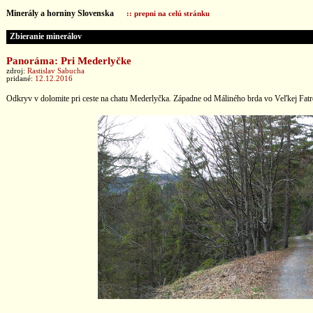
Minerály a horniny Slovenska
:: prepni na celú stránku
Zbieranie minerálov
Panoráma: Pri Mederlyčke
zdroj:
Rastislav Sabucha
pridané:
12.12.2016
Odkryv v dolomite pri ceste na chatu Mederlyčka. Západne od Máliného brda vo Veľkej Fa