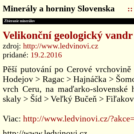
Minerály a horniny Slovenska
:
Zbieranie minerálov
Velikonční geologický vand
zdroj:
http://www.ledvinovi.cz
pridané:
19.2.2016
Pěší putování po Cerové vrchovině a
Hodejov > Ragac > Hajnáčka > Šomo
vrch Ceru, na maďarko-slovenské h
skaly > Šíd > Veľký Bučeň > Fiľakovo
Viac:
http://www.ledvinovi.cz/?akce
http://www.ledvinovi.cz