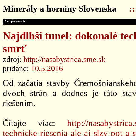
Minerály a horniny Slovenska
:
Zaujímavosti
Najdlhší tunel: dokonalé tech
smrť
zdroj:
http://nasabystrica.sme.sk
pridané:
10.5.2016
Od začatia stavby Čremošnianskeho
dvoch strán a dodnes je táto st
riešením.
Čítajte viac:
http://nasabystric
technicke-riesenia-ale-aj-slzy-pot-a-