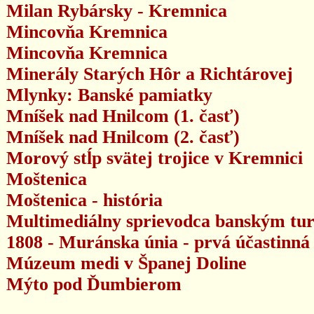
Milan Rybársky - Kremnica
Mincovňa Kremnica
Mincovňa Kremnica
Minerály Starých Hôr a Richtárovej
Mlynky: Banské pamiatky
Mníšek nad Hnilcom (1. časť)
Mníšek nad Hnilcom (2. časť)
Morový stĺp svätej trojice v Kremnici
Moštenica
Moštenica - história
Multimediálny sprievodca banským t
1808 - Muránska únia - prvá účastinná 
Múzeum medi v Španej Doline
Mýto pod Ďumbierom