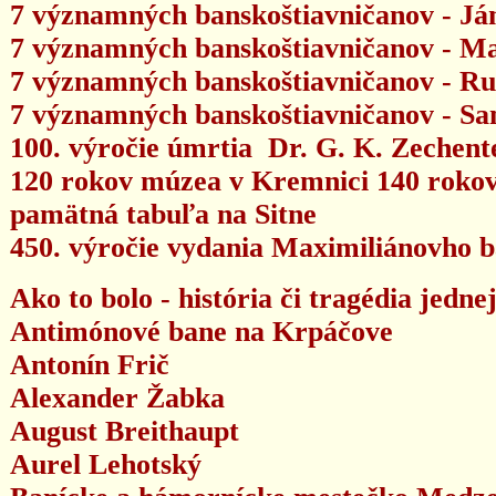
7 významných banskoštiavničanov - Já
7 významných banskoštiavničanov - Ma
7 významných banskoštiavničanov - Ru
7 významných banskoštiavničanov - S
100. výročie úmrtia Dr. G. K. Zechen
120 rokov múzea v Kremnici
140 rokov
pamätná tabuľa na Sitne
450. výročie vydania Maximiliánovho 
Ako to bolo - história či tragédia jedne
Antimónové bane na Krpáčove
Antonín Frič
Alexander Žabka
August Breithaupt
Aurel Lehotský