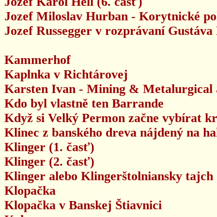
Jozef Karol Hell (6. časť)
Jozef Miloslav Hurban - Korytnické po
Jozef Russegger v rozprávaní Gustáva
Kammerhof
Kaplnka v Richtárovej
Karsten Ivan - Mining & Metalurgical 
Kdo byl vlastně ten Barrande
Když si Velký Permon začne vybírat k
Klinec z banského dreva nájdený na ha
Klinger (1. časť)
Klinger (2. časť)
Klinger alebo Klingerštolniansky tajch
Klopačka
Klopačka v Banskej Štiavnici