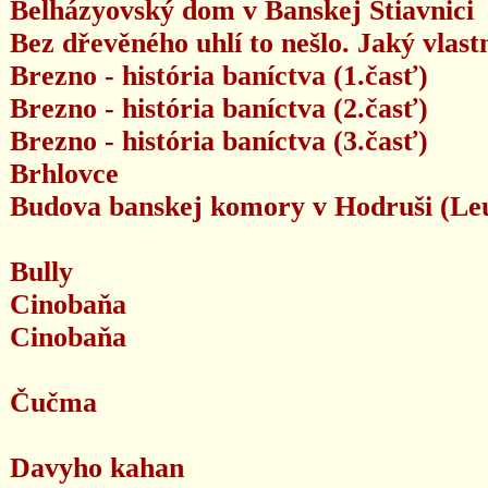
Belházyovský dom v Banskej Štiavnici
Bez dřevěného uhlí to nešlo. Jaký vlast
Brezno - história baníctva (1.časť)
Brezno - história baníctva (2.časť)
Brezno - história baníctva (3.časť)
Brhlovce
Budova banskej komory v Hodruši (Leu
Bully
Cinobaňa
Cinobaňa
Čučma
Davyho kahan