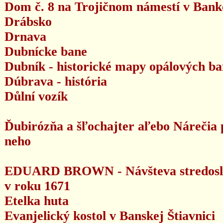
Dom č. 8 na Trojičnom námestí v Bankej
Drábsko
Drnava
Dubnícke bane
Dubník - historické mapy opálových ba
Dúbrava - história
Důlní vozík
Ďubirózňa a šľochajter aľebo Nárečia 
neho
EDUARD BROWN - Návšteva stredoslov
v roku 1671
Etelka huta
Evanjelický kostol v Banskej Štiavnici