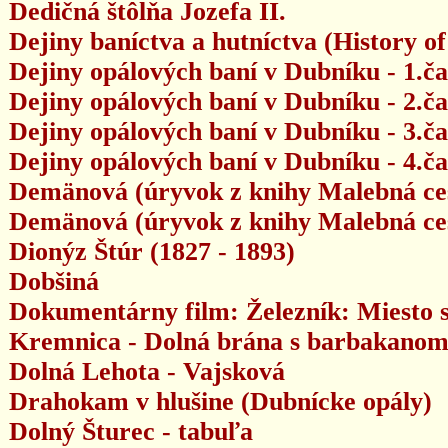
Dedičná štôlňa Jozefa II.
Dejiny baníctva a hutníctva (History o
Dejiny opálových baní v Dubníku - 1.ča
Dejiny opálových baní v Dubníku - 2.čas
Dejiny opálových baní v Dubníku - 3.ča
Dejiny opálových baní v Dubníku - 4.ča
Demänová (úryvok z knihy Malebná ces
Demänová (úryvok z knihy Malebná ces
Dionýz Štúr (1827 - 1893)
Dobšiná
Dokumentárny film: Železník: Miesto s 
Kremnica - Dolná brána s barbakano
Dolná Lehota - Vajsková
Drahokam v hlušine (Dubnícke opály)
Dolný Šturec - tabuľa