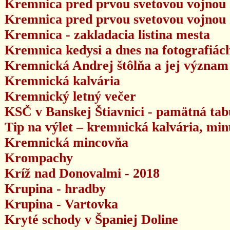
Kremnica pred prvou svetovou vojnou I
Kremnica pred prvou svetovou vojnou II
Kremnica - zakladacia listina mesta
Kremnica kedysi a dnes na fotografiác
Kremnická Andrej štôlňa a jej význam
Kremnická kalvária
Kremnický letný večer
KSČ v Banskej Štiavnici - pamätná ta
Tip na výlet – kremnická kalvária, mi
Kremnická mincovňa
Krompachy
Kríž nad Donovalmi - 2018
Krupina - hradby
Krupina - Vartovka
Kryté schody v Španiej Doline