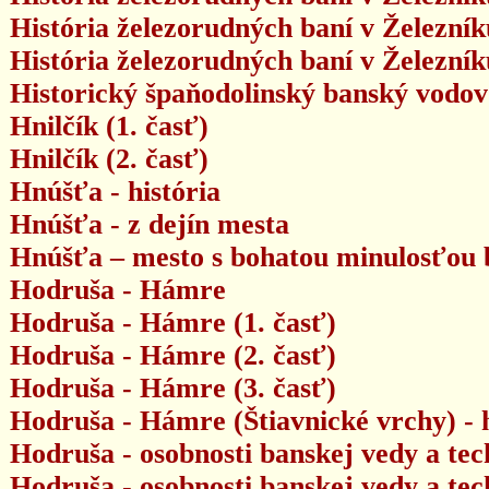
História železorudných baní v Železníku
História železorudných baní v Železník
Historický špaňodolinský banský vodo
Hnilčík (1. časť)
Hnilčík (2. časť)
Hnúšťa - história
Hnúšťa - z dejín mesta
Hnúšťa – mesto s bohatou minulosťou ba
Hodruša - Hámre
Hodruša - Hámre (1. časť)
Hodruša - Hámre (2. časť)
Hodruša - Hámre (3. časť)
Hodruša - Hámre (Štiavnické vrchy) - h
Hodruša - osobnosti banskej vedy a tec
Hodruša - osobnosti banskej vedy a tec