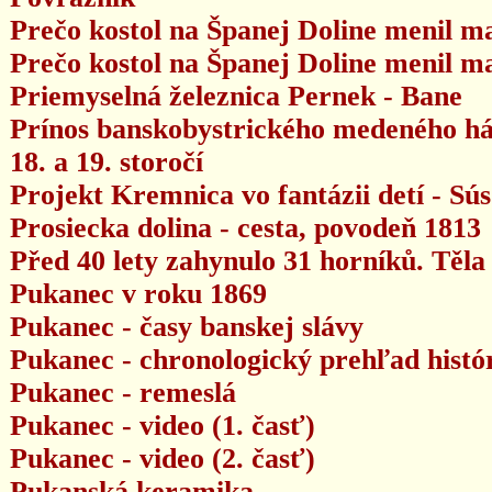
Prečo kostol na Španej Doline menil ma
Prečo kostol na Španej Doline menil ma
Priemyselná železnica Pernek - Bane
Prínos banskobystrického medeného há
18. a 19. storočí
Projekt Kremnica vo fantázii detí - Sús
Prosiecka dolina - cesta, povodeň 1813
Před 40 lety zahynulo 31 horníků. Těla
Pukanec v roku 1869
Pukanec - časy banskej slávy
Pukanec - chronologický prehľad histó
Pukanec - remeslá
Pukanec - video (1. časť)
Pukanec - video (2. časť)
Pukanská keramika