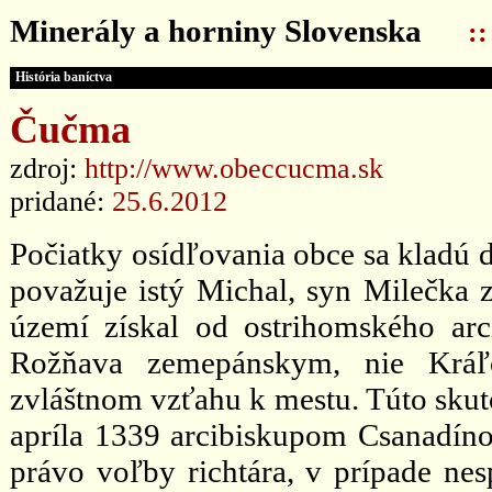
Minerály a horniny Slovenska
:
História baníctva
Čučma
zdroj:
http://www.obeccucma.sk
pridané:
25.6.2012
Počiatky osídľovania obce sa kladú d
považuje istý Michal, syn Milečka
území získal od ostrihomského arc
Rožňava zemepánskym, nie Krá
zvláštnom vzťahu k mestu. Túto skuto
apríla 1339 arcibiskupom Csanadínom
právo voľby richtára, v prípade nes