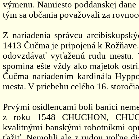
výmenu. Namiesto poddanskej dane p
tým sa občania považovali za rovno
Z nariadenia správcu arcibiskupsk
1413 Čučma je pripojená k Rožňave. 
odovzdávať vyťaženú rudu mestu.
spomína ešte vždy ako majetok ostr
Čučma nariadením kardinála Hyppol
mesta. V priebehu celého 16. storoči
Prvými osídlencami boli baníci nem
z roku 1548 CHUCHON, CHUCH
kvalitnými banskými robotníkmi op
ťažiť. Nemohli ale z rudou voľne di