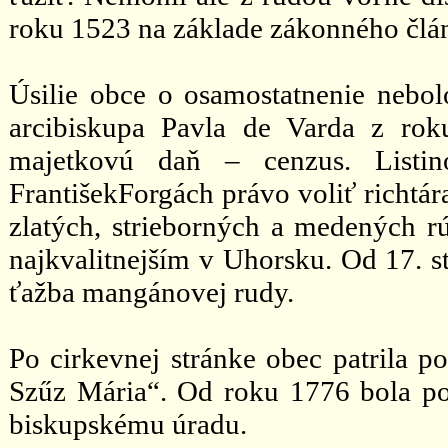
roku 1523 na základe zákonného člán
Úsilie obce o osamostatnenie nebol
arcibiskupa Pavla de Varda z rok
majetkovú daň – cenzus. Listin
FrantišekForgách právo voliť richtá
zlatých, strieborných a medených rú
najkvalitnejším v Uhorsku. Od 17. s
ťažba mangánovej rudy.
Po cirkevnej stránke obec patrila 
Szűz Mária“. Od roku 1776 bola p
biskupskému úradu.