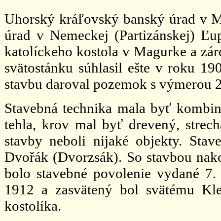
Uhorský kráľovský banský úrad v M
úrad v Nemeckej (Partizánskej) Ľu
katolíckeho kostola v Magurke a zár
svätostánku súhlasil ešte v roku 19
stavbu daroval pozemok s výmerou 2
Stavebná technika mala byť kombi
tehla, krov mal byť drevený, strec
stavby neboli nijaké objekty. Stav
Dvořák (Dvorzsák). So stavbou nakon
bolo stavebné povolenie vydané 7.
1912 a zasvätený bol svätému Kl
kostolíka.