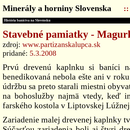
Minerály a horniny Slovenska
:
História baníctva na Slovensku
Stavebné pamiatky - Magurk
zdroj:
www.partizanskalupca.sk
pridané:
5.3.2008
Prvú drevenú kaplnku si baníci 
benedikovaná nebola ešte ani v roku 
údržbu sa preto starali miestni obyvat
na bohoslužby najmä vtedy, keď im
farského kostola v Liptovskej Lúžnej
Zariadenie malej drevenej kaplnky tv
Súčasťou zariadenia boli aj štyri dr