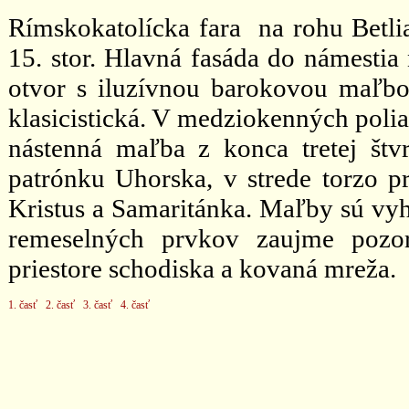
Rímskokatolícka fara na rohu Betlia
15. stor. Hlavná fasáda do námestia
otvor s iluzívnou barokovou maľbo
klasicistická. V medziokenných poli
nástenná maľba z konca tretej štvr
patrónku Uhorska, v strede torzo p
Kristus a Samaritánka. Maľby sú vy
remeselných prvkov zaujme pozor
priestore schodiska a kovaná mreža.
1. časť
2. časť
3. časť
4. časť