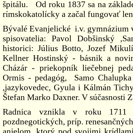
špitálu. Od roku 1837 sa na základ
rímskokatolícky a začal fungovať len
Bývalé Evanjelické i.v. gymnázium 
spisovatelia: Pavol Dobšinský ,S
historici: Július Botto, Jozef Miku
Kellner Hostinský - básnik a novi
Cházár - priekopník liečebnej ped
Ormis - pedagóg, Samo Chalupka - 
,jazykovedec, Gyula i Kálmán Tichy
Štefan Marko Daxner. V súčasnosti Z
Radnica vznikla v roku 1711 s
pozdnegotických, príp. renesančných 
anjelom, ktorý pod svojimi krídlami