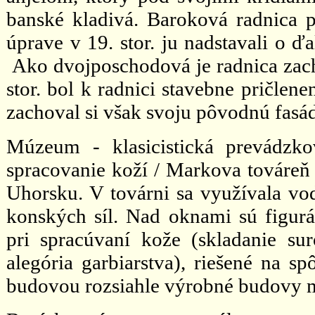
banské kladivá. Baroková radnica p
úprave v 19. stor. ju nadstavali o ďa
Ako dvojposchodová je radnica zachy
stor. bol k radnici stavebne pričlen
zachoval si však svoju pôvodnú fasá
Múzeum - klasicistická prevádzk
spracovanie koží / Markova továreň 
Uhorsku. V továrni sa využívala vod
konských síl. Nad oknami sú figur
pri spracúvaní kože (skladanie su
alegória garbiarstva), riešené na s
budovou rozsiahle výrobné budovy m