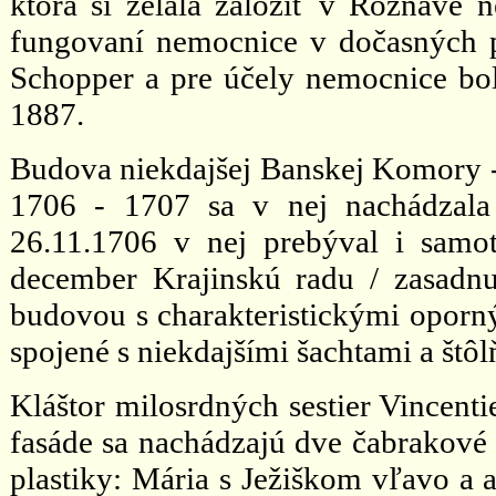
ktorá si želala založiť v Rožňave 
fungovaní nemocnice v dočasných pr
Schopper a pre účely nemocnice bo
1887.
Budova niekdajšej Banskej Komory - 
1706 - 1707 sa v nej nachádzala
26.11.1706 v nej prebýval i samot
december Krajinskú radu / zasadnu
budovou s charakteristickými oporný
spojené s niekdajšími šachtami a št
Kláštor milosrdných sestier Vincent
fasáde sa nachádzajú dve čabrakové 
plastiky: Mária s Ježiškom vľavo a 