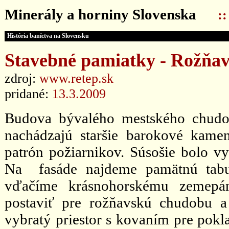
Minerály a horniny Slovenska
:
História baníctva na Slovensku
Stavebné pamiatky - Rožňava
zdroj:
www.retep.sk
pridané:
13.3.2009
Budova bývalého mestského chudo
nachádzajú staršie barokové kamenn
patrón požiarnikov. Súsošie bolo 
Na fasáde najdeme pamätnú tabu
vďačíme krásnohorskému zemepán
postaviť pre rožňavskú chudobu 
vybratý priestor s kovaním pre pokl