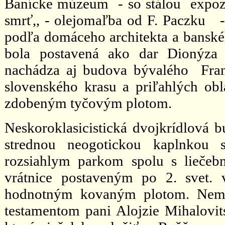
Banícke múzeum - so stálou expozíc
smrť,, - olejomaľba od F. Paczku 
podľa domáceho architekta a banskéh
bola postavená ako dar Dionýza 
nachádza aj budova bývalého Fran
slovenského krasu a priľahlých obla
zdobeným tyčovým plotom.
Neskoroklasicistická dvojkrídlová b
strednou neogotickou kaplnkou 
rozsiahlym parkom spolu s lieče
vrátnice postaveným po 2. svet. 
hodnotným kovaným plotom. Nemo
testamentom pani Alojzie Mihalov