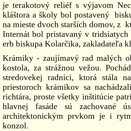
je terakotový reliéf s výjavom Ne
kláštora a školy bol postavený bi
na mieste dvoch starších domov, z kt
Internát bol pristavaný v tridsiatyc
erb biskupa Kolarčika, zakladateľa kl
Krámiky - zaujímavý rad malých ob
kostola, za strážnou vežou. Pochád
stredovekej radnici, ktorá stála 
priestoroch krámikov sa nachádzal
richtára, proste všetky inštitúcie 
hlavnej fasáde sú zachované úse
architektonickým prvkom je i ryt
konzol.