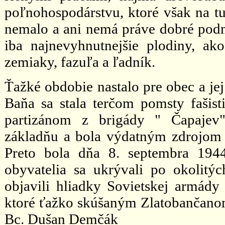
poľnohospodárstvu, ktoré však na t
nemalo a ani nemá práve dobré podm
iba najnevyhnutnejšie plodiny, ak
zemiaky, fazuľa a ľadník.
Ťažké obdobie nastalo pre obec a jej
Baňa sa stala terčom pomsty fašis
partizánom z brigády " Čapajev"
základňu a bola výdatným zdrojom i
Preto bola dňa 8. septembra 194
obyvatelia sa ukrývali po okolitý
objavili hliadky Sovietskej armády 
ktoré ťažko skúšaným Zlatobančanom
Bc. Dušan Demčák