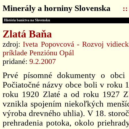
Minerály a horniny Slovenska
:
História baníctva na Slovensku
Zlatá Baňa
zdroj:
Iveta Popovcová - Rozvoj vidieck
príklade Penziónu Opál
pridané:
9.2.2007
Prvé písomné dokumenty o obci 
Počiatočné názvy obce boli v roku 
roku 1920 Zlaté a od roku 1927 Z
vznikla spojením niekoľkých menšíc
výroba drevného uhlia). V 18. storoč
prehradenia potoka, okolo priehrad