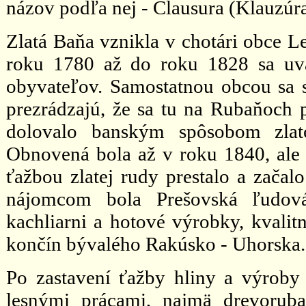
názov podľa nej - Clausura (Klauzúra
Zlatá Baňa vznikla v chotári obce Le
roku 1780 až do roku 1828 sa uv
obyvateľov. Samostatnou obcou sa st
prezrádzajú, že sa tu na Rubaňoch
dolovalo banským spôsobom zlato
Obnovená bola až v roku 1840, ale z
ťažbou zlatej rudy prestalo a začalo
nájomcom bola Prešovská ľudová
kachliarni a hotové výrobky, kvalit
končín bývalého Rakúsko - Uhorska.
Po zastavení ťažby hliny a výroby
lesnými prácami, najmä drevorub