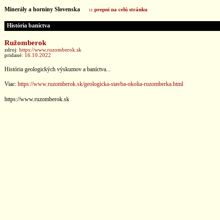
Minerály a horniny Slovenska
:: prepni na celú stránku
História baníctva
Ružomberok
zdroj:
https://www.ruzomberok.sk
pridané:
16.10.2022
História geologických výskumov a baníctva...
Viac:
https://www.ruzomberok.sk/geologicka-stavba-okolia-ruzomberka.html
https://www.ruzomberok.sk