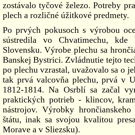
zostávalo tyčové železo. Potreby pra
plech a rozličné úžitkové predmety.
Po prvých pokusoch s výrobou oce
sústredila vo Chvatimechu, kde
Slovensku. Výrobe plechu sa hronči
Banskej Bystrici. Zvládnutie tejto te
po plechu vzrastal, uvažovalo sa o j
tak prvá valcovňa plechu, prvá v 
1812-1814. Na Osrblí sa začal vyr
praktických potrieb - klincov, kram
nástrojov. Výrobky hrončianskeho
štátu, inak sa svojou kvalitou pre
Morave a v Sliezsku).