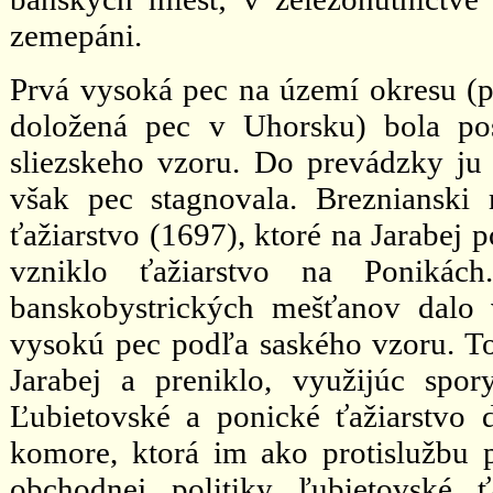
zemepáni.
Prvá vysoká pec na území okresu (p
doložená pec v Uhorsku) bola po
sliezskeho vzoru. Do prevádzky ju s
však pec stagnovala. Breznianski
ťažiarstvo (1697), ktoré na Jarabej 
vzniklo ťažiarstvo na Ponikác
banskobystrických mešťanov dalo
vysokú pec podľa saského vzoru. To
Jarabej a preniklo, využijúc spo
Ľubietovské a ponické ťažiarstvo
komore, ktorá im ako protislužbu 
obchodnej politiky ľubietovské 