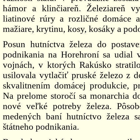
hámor a klinčiareň. Železiareň vy
liatinové rúry a rozličné domáce a
mažiare, krytinu, kosy, kosáky a pod
Posun hutníctva železa do postav
podnikania na Horehroní sa udial v
vojnách, v ktorých Rakúsko stratil
usilovala vytlačiť pruské železo z 
skvalitnením domácej produkcie, p
Na prelome storočí sa monarchia do
nové veľké potreby železa. Pôso
medených baní hutníctvo železa s
štátneho podnikania.