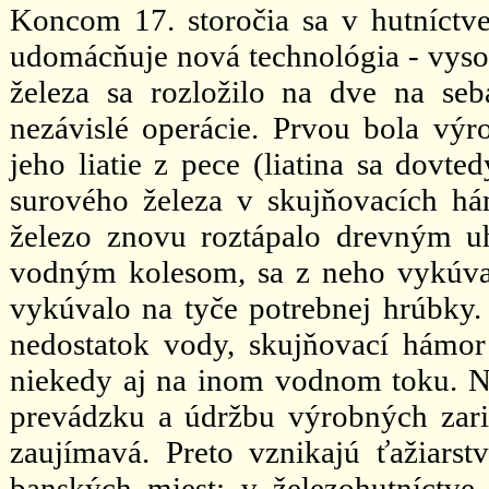
Koncom 17. storočia sa v hutníctve
udomácňuje nová technológia - vyso
železa sa rozložilo na dve na seb
nezávislé operácie. Prvou bola výr
jeho liatie z pece (liatina sa dovte
surového železa v skujňovacích h
železo znovu roztápalo drevným u
vodným kolesom, sa z neho vykúval
vykúvalo na tyče potrebnej hrúbky.
nedostatok vody, skujňovací hámor
niekedy aj na inom vodnom toku. No
prevádzku a údržbu výrobných zaria
zaujímavá. Preto vznikajú ťažiars
banských miest; v železohutníctve 