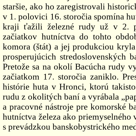
staršie, ako ho zaregistrovali histo
v 1. polovici 16. storočia spomína h
kraji ťažili železné rudy už v 2. 
začiatkov hutníctva do tohto obdob
komora (štát) a jej produkciou kryl
prosperujúcich stredoslovenských b
Pretože sa na okolí Bacúcha rudy vy
začiatkom 17. storočia zaniklo. Pre
histórie huta v Hronci, ktorú takis
rudu z okolitých baní a vyrábala „pa
a pracovné nástroje pre komorské b
hutníctva železa ako priemyselného 
s prevádzkou banskobystrického med