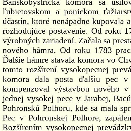
Banskobystrická komora sa usilo
ľubietovskom a ponickom ťažiarstv
účastín, ktoré nenápadne kupovala a
rozhodujúce postavenie. Od roku 17
výrobných zariadení. Začala sa pres
nového hámra. Od roku 1783 praco
Ďalšie hámre stavala komora vo Chv
tomto rozšírení vysokopecnej prevá
komora dala posta ďalšiu pec v 
kompenzoval výstavbou nového v 
jednej vysokej pece v Jarabej, Bac
Pohronskú Polhoru, kde sa mala sprac
Pec v Pohronskej Polhore, zapále
Rozšírením vysokopecnej prevádzk