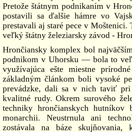
Pretože štátnym podnikaním v Hronc
postavili sa ďalšie hámre vo Vaj
prestavali aj staré pece v Moštenici
veľký štátny železiarsky závod - Hr
Hrončiansky komplex bol najväčším
podnikom v Uhorsku — bola to veľk
využívajúca ešte miestne prírodné
základným článkom boli vysoké pece
prevádzke, dali sa v nich taviť pr
kvalitné rudy. Okrem surového žele
techniky hrončianskych hutníkov 
monarchii. Neustrnula ani techno
zostávala na báze skujňovania,