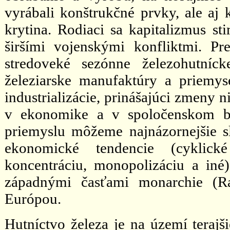
vyrábali konštrukčné prvky, ale aj 
krytina. Rodiaci sa kapitalizmus st
širšími vojenskými konfliktmi. Pr
stredoveké sezónne železohutníc
železiarske manufaktúry a priemys
industrializácie, prinášajúci zmeny ni
v ekonomike a v spoločenskom by
priemyslu môžeme najnázornejšie s
ekonomické tendencie (cyklické
koncentráciu, monopolizáciu a iné)
západnými časťami monarchie (R
Európou.
Hutníctvo železa je na území teraj