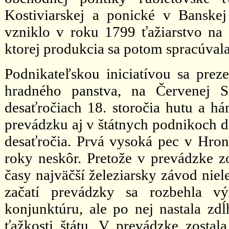
Kostiviarskej a ponické v Banskej
vzniklo v roku 1799 ťažiarstvo na
ktorej produkcia sa potom spracúval
Podnikateľskou iniciatívou sa pre
hradného panstva, na Červenej S
desaťročiach 18. storočia hutu a 
prevádzku aj v štátnych podnikoch do
desaťročia. Prvá vysoká pec v Hron
roky neskôr. Pretože v prevádzke zos
časy najväčší železiarsky závod nie
začatí prevádzky sa rozbehla v
konjunktúru, ale po nej nastala zd
ťažkosti štátu. V prevádzke zostal