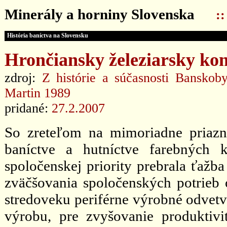
Minerály a horniny Slovenska
:
História baníctva na Slovensku
Hrončiansky železiarsky kom
zdroj:
Z histórie a súčasnosti Banskoby
Martin 1989
pridané:
27.2.2007
So zreteľom na mimoriadne priazn
baníctve a hutníctve farebných 
spoločenskej priority prebrala ťažba
zväčšovania spoločenských potrieb o
stredoveku periférne výrobné odvetv
výrobu, pre zvyšovanie produktivi