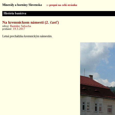
Minerály a horniny Slovenska
:: prepni na celú stránku
História baníctva
Na kremnickom námestí (2. časť)
zdroj:
Rastislav Sabucha
pridané:
19.3.2017
Letná prechádzka kremnickým námestím.