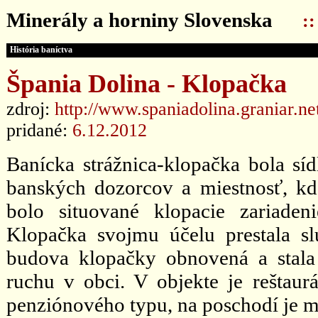
Minerály a horniny Slovenska
:
História baníctva
Špania Dolina - Klopačka
zdroj:
http://www.spaniadolina.graniar.ne
pridané:
6.12.2012
Banícka strážnica-klopačka bola síd
banských dozorcov a miestnosť, kd
bolo situované klopacie zariaden
Klopačka svojmu účelu prestala s
budova klopačky obnovená a stala
ruchu v obci. V objekte je reštaur
penziónového typu, na poschodí je m