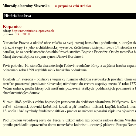
Minerály a horniny Slovenska
:: prepni na celú stránku
História baníctva
Kopanice
zdroj:
http://new.nitrianskepravno.sk
pridané:
13.9.2010
Nitrianske Pravno a okolité obce vďačia za svoj rozvoj banskému podnikaniu, s ktorým úzk
výrazné stopy i v jeho architektonickej výstavbe. Začiatkom tridsiatych rokov 14. storočia
natoľko, že za necelé storočie dosiahlo úroveň starších Bojníc a Prievidze. Osudy mestečk
Matej daroval Bojnice svojmu synovi Jánovi Korvínovi.
Prvú polovicu 16. storočia charakterizujú ľudové revolučné búrky a zvýšená hrozba expan
pohroma v roku 1599 urýchlili zánik banského podnikania.
Udalosti 17. storočia - politicky i vojensky rušného obdobia stavovských povstaní uhorske
zreteľne pozorovať prenikanie slovenskej národnosti do cechov a správy mesta. V roku 177
Večná zmluva, podľa ktorej boli mešťania pozbavení všetkých poddanských povinností a b
charakteristických domov.
V roku 1845 prešlo s celým bojnickým panstvom do dedičstva vlastníctva Pálffyovcov. Kon
veľké - súkenníci, obuvníci kožušníci, kováči a päť menších - mäsiari, krajčíri, hrnčiari, m
15. apríla 1848 symboly feudálneho útlaku - pranier na námestí a panskú sýpku na bývalom 
Pod úrovňou výpadovej cesty do Turca, v úzkom údolí leží potočná radová dedina Vyšehrad
ponúka prehliadku opraveného domu nemeckého kolonistu - ocenený plaketou Europa Nostra 