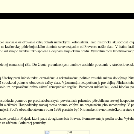
o súviselo osídľovanie celej oblasti nemeckými kolonistami. Táto historická skutočnosť ov
 sa na kráľovskej pôde bojnického domínia severozápadne od Pravenca našlo zlato. V listine 
a boli od svojho vzniku úzko spojené s dejinami bojnického hradu. Vymretím rodu Noffryovcov
zívnej osmanskej ríše. Do života pravnianskych baníkov zasiahlo povstanie v stredosloven
j šľachty proti habsburskej centraličnej a rekatolizačnej politike zasiahli rušivo do vývoj
2 stroskotal pokus o obnovenie ťažby zlata. Významným letopočtom je pre dejiny Nitrianskeh
olo im prepožičané právo užívať zemepánske regálie. Pamätnou udalosťou, ktorá hlboko poz
solidácia pomerov po protihabsburských povstaniach priaznivo pôsobila na rozvoj hospodárst
urári a čižmári. Hospodársky rozvoj mesta priamo vplýval na organizáciu jeho samosprávy. V pol
majeri. Podľa obecného zákona r roku 1886 prestalo byť Nitrianske Pravno mestečkom a stalo
né, predtým Majzel, ktorá patrí do aglomerácie Pravna. Pomenovaná je podľa vrchu Vyšehra
za záchranu kultúrnej pamiatky.