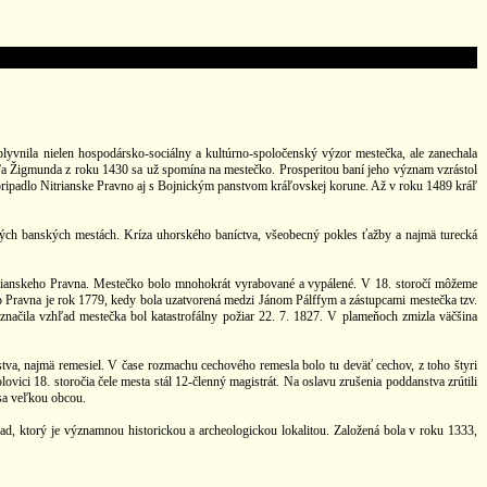
plyvnila nielen hospodársko-sociálny a kultúrno-spoločenský výzor mestečka, ale zanechala
kráľa Žigmunda z roku 1430 sa už spomína na mestečko. Prosperitou baní jeho význam vzrástol
 pripadlo Nitrianske Pravno aj s Bojnickým panstvom kráľovskej korune. Až v roku 1489 kráľ
ských banských mestách. Kríza uhorského baníctva, všeobecný pokles ťažby a najmä turecká
a Nitrianskeho Pravna. Mestečko bolo mnohokrát vyrabované a vypálené. V 18. storočí môžeme
o Pravna je rok 1779, kedy bola uzatvorená medzi Jánom Pálffym a zástupcami mestečka tzv.
načila vzhľad mestečka bol katastrofálny požiar 22. 7. 1827. V plameňoch zmizla väčšina
va, najmä remesiel. V čase rozmachu cechového remesla bolo tu deväť cechov, z toho štyri
ovici 18. storočia čele mesta stál 12-členný magistrát. Na oslavu zrušenia poddanstva zrútili
 sa veľkou obcou.
d, ktorý je významnou historickou a archeologickou lokalitou. Založená bola v roku 1333,