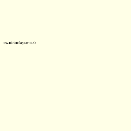
new.nitrianskepravno.sk