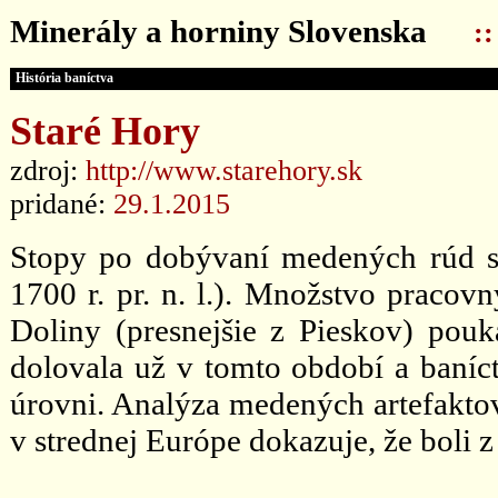
Minerály a horniny Slovenska
:
História baníctva
Staré Hory
zdroj:
http://www.starehory.sk
pridané:
29.1.2015
Stopy po dobývaní medených rúd s
1700 r. pr. n. l.). Množstvo praco
Doliny (presnejšie z Pieskov) pouk
dolovala už v tomto období a baníct
úrovni. Analýza medených artefaktov 
v strednej Európe dokazuje, že boli z