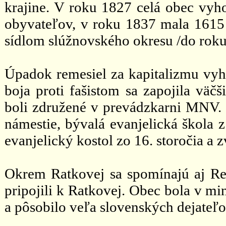
krajine. V roku 1827 celá obec vy
obyvateľov, v roku 1837 mala 1615 o
sídlom slúžnovského okresu /do roku
Úpadok remesiel za kapitalizmu vyh
boja proti fašistom sa zapojila väč
boli združené v prevádzkarni MNV. 
námestie, bývalá evanjelická škola 
evanjelický kostol zo 16. storočia a z
Okrem Ratkovej sa spomínajú aj Rep
pripojili k Ratkovej. Obec bola v m
a pôsobilo veľa slovenských dejateľo