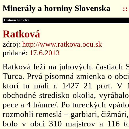
Minerály a horniny Slovenska
:
História baníctva
Ratková
zdroj:
http://www.ratkova.ocu.sk
pridané:
17.6.2013
Ratková leží na juhových. častiach
Turca. Prvá písomná zmienka o obci
ktorí tu mali r. 1427 21 port. V 
obchodné stredisko okolia, vyrábalo 
pece a 4 hámre/. Po tureckých vpádoc
rozmohli remeslá – garbiari, čižmári,
bolo v obci 310 majstrov a 116 to