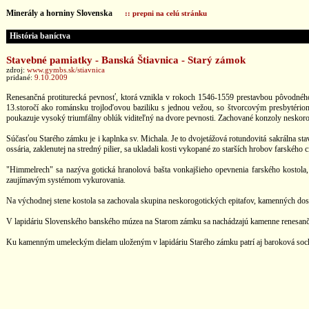
Minerály a horniny Slovenska
:: prepni na celú stránku
História baníctva
Stavebné pamiatky - Banská Štiavnica - Starý zámok
zdroj:
www.gymbs.sk/stiavnica
pridané:
9.10.2009
Renesančná protiturecká pevnosť, ktorá vznikla v rokoch 1546-1559 prestavbou pôvodného
13.storočí ako románsku trojloďovou baziliku s jednou vežou, so štvorcovým presbytéri
poukazuje vysoký triumfálny oblúk viditeľný na dvore pevnosti. Zachované konzoly neskorog
Súčasťou Starého zámku je i kaplnka sv. Michala. Je to dvojetážová rotundovitá sakrálna sta
ossária, zaklenutej na stredný pilier, sa ukladali kosti vykopané zo starších hrobov farského c
"Himmelrech" sa nazýva gotická hranolová bašta vonkajšieho opevnenia farského kostola, k
zaujímavým systémom vykurovania.
Na východnej stene kostola sa zachovala skupina neskorogotických epitafov, kamenných d
V lapidáriu Slovenského banského múzea na Starom zámku sa nachádzajú kamenne renesančné
Ku kamenným umeleckým dielam uloženým v lapidáriu Starého zámku patrí aj baroková socha 