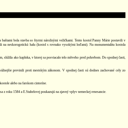
baštami bola stavba so štyrmi nárožnými vežičkami. Tento kostol Panny Márie postavili v
li na neskorogotickú halu (kostol s rovnako vysokými loďami). Na monumentalitu kostola
m, slúžila ako kaplnka, v ktorej sa posviacalo telo mŕtveho pred pohrebom. Do spodnej časti,
a vážnejšie previnili proti mestským zákonom. V spodnej časti sú dodnes zachované cely zo
stole alebo na farskom cintoríne.
 z roku 1584 a E.Stahelovej poukazujú na zjavný vplyv nemeckej renesancie.