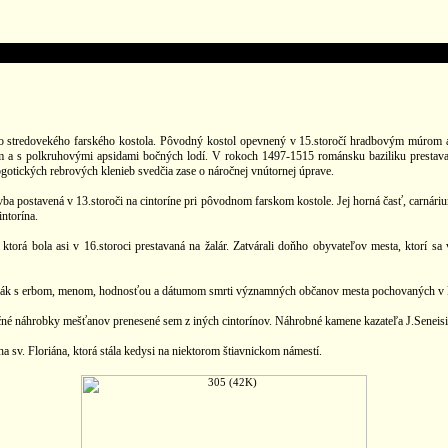
 stredovekého farského kostola. Pôvodný kostol opevnený v 15.storočí hradbovým múrom a 
om a s polkruhovými apsidami bočných lodí. V rokoch 1497-1515 románsku baziliku prestava
otických rebrových klenieb svedčia zase o náročnej vnútornej úprave.
vba postavená v 13.storoči na cintoríne pri pôvodnom farskom kostole. Jej horná časť, carnáriu
intorína.
torá bola asi v 16.storoci prestavaná na žalár. Zatvárali doňho obyvateľov mesta, ktorí s
osák s erbom, menom, hodnosťou a dátumom smrti významných občanov mesta pochovaných v ko
 náhrobky mešťanov prenesené sem z iných cintorínov. Náhrobné kamene kazateľa J.Seneisisa
sv. Floriána, ktorá stála kedysi na niektorom štiavnickom námestí.