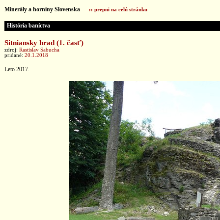
Minerály a horniny Slovenska
:: prepni na celú stránku
História baníctva
Sitniansky hrad (1. časť)
zdroj:
Rastislav Sabucha
pridané:
20.1.2018
Leto 2017.