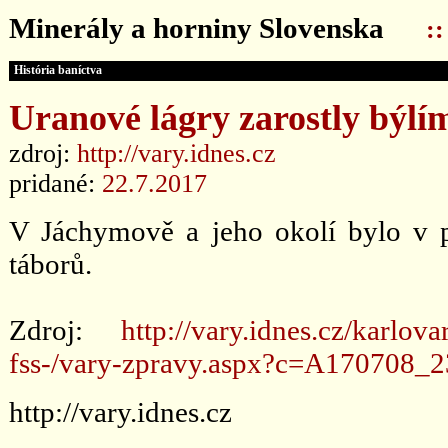
Minerály a horniny Slovenska
:
História baníctva
Uranové lágry zarostly býlím
zdroj:
http://vary.idnes.cz
pridané:
22.7.2017
V Jáchymově a jeho okolí bylo v pa
táborů.
Zdroj:
http://vary.idnes.cz/karlov
fss-/vary-zpravy.aspx?c=A170708_
http://vary.idnes.cz