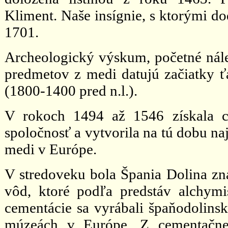
Kliment. Naše insígnie, s ktorými do
1701.
Archeologický výskum, početné nál
predmetov z medi datujú začiatky ť
(1800-1400 pred n.l.).
V rokoch 1494 až 1546 získala c
spoločnosť a vytvorila na tú dobu na
medi v Európe.
V stredoveku bola Špania Dolina z
vôd, ktoré podľa predstáv alchym
cementácie sa vyrábali špaňodolins
múzeách v Európe. Z cementačnej