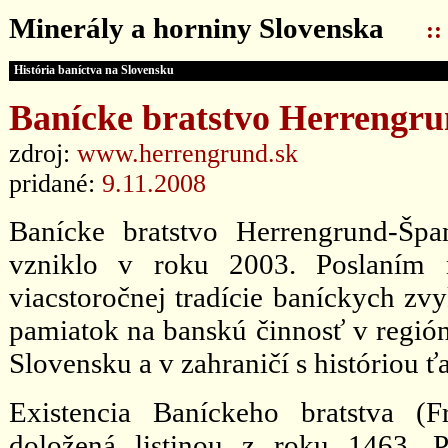
Minerály a horniny Slovenska
::
História baníctva na Slovensku
Banícke bratstvo Herrengr
zdroj:
www.herrengrund.sk
pridané:
9.11.2008
Banícke bratstvo Herrengrund-Špa
vzniklo v roku 2003. Poslaním n
viacstoročnej tradície baníckych zvy
pamiatok na banskú činnosť v regió
Slovensku a v zahraničí s históriou 
Existencia Baníckeho bratstva (Fr
doložená listinou z roku 1463. 