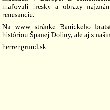
maľovali fresky a obrazy najznám
renesancie.
Na www stránke Baníckeho brats
históriou Španej Doliny, ale aj s naš
herrengrund.sk