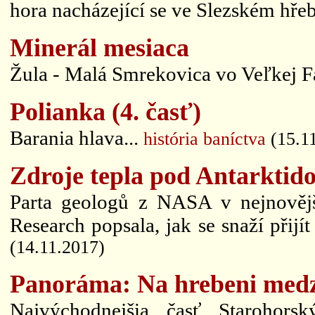
hora nacházející se ve Slezském hřeb
Minerál mesiaca
Žula - Malá Smrekovica vo Veľkej Fat
Polianka (4. časť)
Barania hlava...
história baníctva
(15.1
Zdroje tepla pod Antarktid
Parta geologů z NASA v nejnovějš
Research popsala, jak se snaží přijít
(14.11.2017)
Panoráma: Na hrebeni med
Najvýchodnejšia časť Starohor