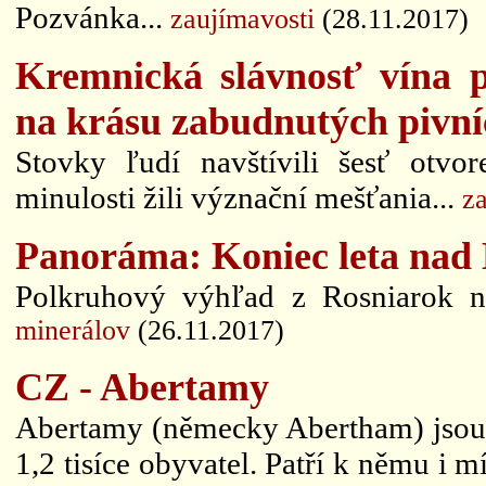
Pozvánka...
zaujímavosti
(28.11.2017)
Kremnická slávnosť vína p
na krásu zabudnutých pivní
Stovky ľudí navštívili šesť otv
minulosti žili význační mešťania...
z
Panoráma: Koniec leta nad
Polkruhový výhľad z Rosniarok n
minerálov
(26.11.2017)
CZ - Abertamy
Abertamy (německy Abertham) jsou 
1,2 tisíce obyvatel. Patří k němu i 