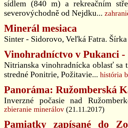
sídlem (840 m) a rekreačním stř
severovýchodně od Nejdku...
zahrani
Minerál mesiaca
Sinter - Sidorovo, Veľká Fatra. Šírka 
Vinohradníctvo v Pukanci - 
Nitrianska vinohradnícka oblasť sa 
stredné Ponitrie, Požitavie...
história 
Panoráma: Ružomberská Kal
Inverzné počasie nad Ružomberk
zbieranie minerálov
(21.11.2017)
Pamiatky zapísané do Zo