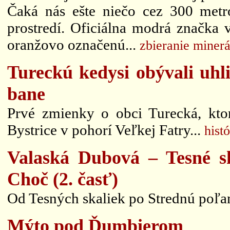
Čaká nás ešte niečo cez 300 metr
prostredí. Oficiálna modrá značk
oranžovo označenú...
zbieranie miner
Tureckú kedysi obývali uhlia
bane
Prvé zmienky o obci Turecká, kto
Bystrice v pohorí Veľkej Fatry...
hist
Valaská Dubová – Tesné s
Choč (2. časť)
Od Tesných skaliek po Strednú poľa
Mýto pod Ďumbierom