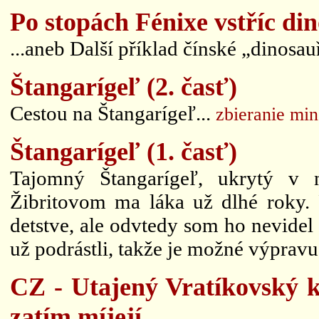
Po stopách Fénixe vstříc d
...aneb Další příklad čínské „dinosau
Štangarígeľ (2. časť)
Cestou na Štangarígeľ...
zbieranie min
Štangarígeľ (1. časť)
Tajomný Štangarígeľ, ukrytý v 
Žibritovom ma láka už dlhé roky. 
detstve, ale odvtedy som ho nevidel 
už podrástli, takže je možné výprav
CZ - Utajený Vratíkovský kr
zatím míjejí