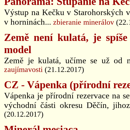
Panoráma: Stúpanie na Ke
Výstup na Kečku v Starohorských v
v horninách...
zbieranie minerálov
(22.
Země není kulatá, je spíš
model
Země je kulatá, učíme se už od m
zaujímavosti
(21.12.2017)
CZ - Vápenka (přírodní rez
Vápenka je přírodní rezervace na se
východní části okresu Děčín, jih
(20.12.2017)
Minerál mesiaca