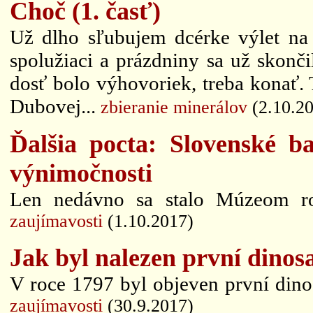
Choč (1. časť)
Už dlho sľubujem dcérke výlet na
spolužiaci a prázdniny sa už skonči
dosť bolo výhovoriek, treba konať.
Dubovej...
zbieranie minerálov
(2.10.2
Ďalšia pocta: Slovenské b
výnimočnosti
Len nedávno sa stalo Múzeom rok
zaujímavosti
(1.10.2017)
Jak byl nalezen první dinos
V roce 1797 byl objeven první dinosa
zaujímavosti
(30.9.2017)