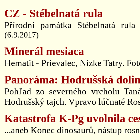
CZ - Stébelnatá rula
Přírodní památka Stébelnatá rul
(6.9.2017)
Minerál mesiaca
Hematit - Prievalec, Nízke Tatry. Foto
Panoráma: Hodrušská dolin
Pohľad zo severného vrcholu Tan
Hodrušský tajch. Vpravo lúčnaté Ros
Katastrofa K-Pg uvolnila c
...aneb Konec dinosaurů, nástup rosn