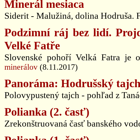
Minerál mesiaca
Siderit - Malužiná, dolina Hodruša. F
Podzimní ráj bez lidí. Proj
Velké Fatře
Slovenské pohoří Velká Fatra je 
minerálov
(8.11.2017)
Panoráma: Hodrušský tajch
Polovypustený tajch - pohľad z Taná
Polianka (2. časť)
Zrekonštruovaná časť banského vod