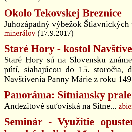
Okolo Tekovskej Breznice
Juhozápadný výbežok Štiavnických v
minerálov
(17.9.2017)
Staré Hory - kostol Navští
Staré Hory sú na Slovensku známe 
pútí, siahajúcou do 15. storočia
Navštívenia Panny Márie z roku 149
Panoráma: Sitniansky prale
Andezitové suťoviská na Sitne...
zbie
Seminár - Využitie opust