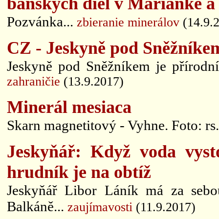
banských diel v Marianke a
Pozvánka...
zbieranie minerálov
(14.9.
CZ - Jeskyně pod Sněžníke
Jeskyně pod Sněžníkem je přírodní 
zahraničie
(13.9.2017)
Minerál mesiaca
Skarn magnetitový - Vyhne. Foto: rs.
Jeskyňář: Když voda vysto
hrudník je na obtíž
Jeskyňář Libor Láník má za sebo
Balkáně...
zaujímavosti
(11.9.2017)