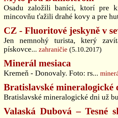
Osadu založili baníci, ktorí pre
mincovňu ťažili drahé kovy a pre hut
CZ - Fluoritové jeskyně v s
Jen nemnohý turista, který zaví
pískovce...
zahraničie
(5.10.2017)
Minerál mesiaca
Kremeň - Donovaly. Foto: rs...
miner
Bratislavské mineralogické 
Bratislavské mineralogické dni už b
Valaská Dubová – Tesné s