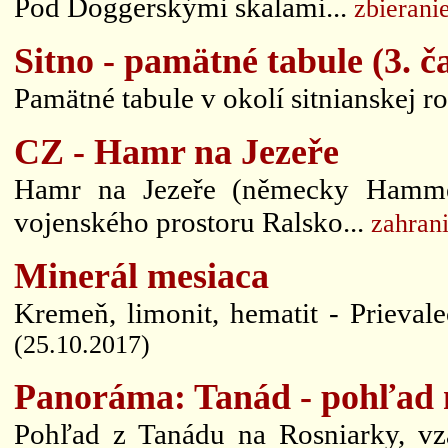
Pod Doggerskými skalami...
zbierani
Sitno - pamätné tabule (3. č
Pamätné tabule v okolí sitnianskej r
CZ - Hamr na Jezeře
Hamr na Jezeře (německy Hamme
vojenského prostoru Ralsko...
zahrani
Minerál mesiaca
Kremeň, limonit, hematit - Prievale
(25.10.2017)
Panoráma: Tanád - pohľad 
Pohľad z Tanádu na Rosniarky, vza