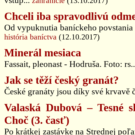
vstup...
zahraničie
(13.10.2017)
Chceli iba spravodlivú odm
Od vypuknutia baníckeho povstania n
história baníctva
(12.10.2017)
Minerál mesiaca
Fassait, pleonast - Hodruša. Foto: rs.
Jak se těží český granát?
České granáty jsou díky své krvavě 
Valaská Dubová – Tesné s
Choč (3. časť)
Po krátkej zastávke na Strednej p