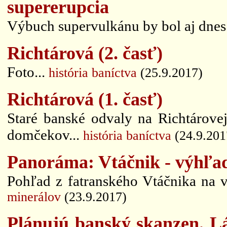
supererupcia
Výbuch supervulkánu by bol aj dnes 
Richtárová (2. časť)
Foto...
história baníctva
(25.9.2017)
Richtárová (1. časť)
Staré banské odvaly na Richtárove
domčekov...
história baníctva
(24.9.201
Panoráma: Vtáčnik - výhľad
Pohľad z fatranského Vtáčnika na v
minerálov
(23.9.2017)
Plánujú banský skanzen. L