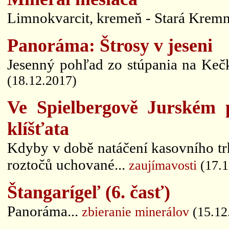
Limnokvarcit, kremeň - Stará Kremni
Panoráma: Štrosy v jeseni
Jesenný pohľad zo stúpania na Kečk
(18.12.2017)
Ve Spielbergově Jurském p
klíšťata
Kdyby v době natáčení kasovního tr
roztočů uchované...
zaujímavosti
(17.1
Štangarígeľ (6. časť)
Panoráma...
zbieranie minerálov
(15.12