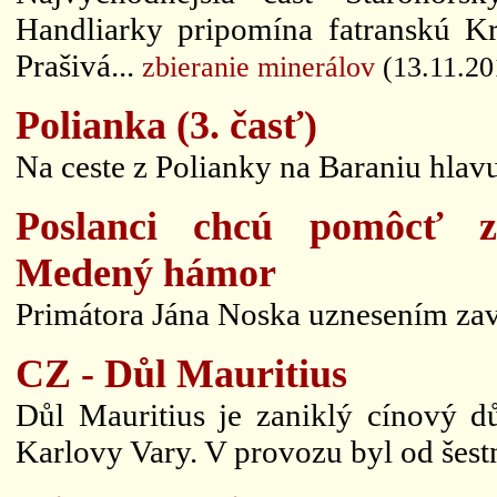
Handliarky pripomína fatranskú Kr
Prašivá...
zbieranie minerálov
(13.11.20
Polianka (3. časť)
Na ceste z Polianky na Baraniu hlavu
Poslanci chcú pomôcť z
Medený hámor
Primátora Jána Noska uznesením zavia
CZ - Důl Mauritius
Důl Mauritius je zaniklý cínový 
Karlovy Vary. V provozu byl od šestn