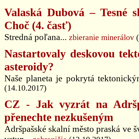
Valaská Dubová – Tesné s
Choč (4. časť)
Stredná poľana...
zbieranie minerálov
(
Nastartovaly deskovou tek
asteroidy?
Naše planeta je pokrytá tektonický
(14.10.2017)
CZ - Jak vyzrát na Adršp
přenechte nezkušeným
Adršpašské skalní město praská ve šv