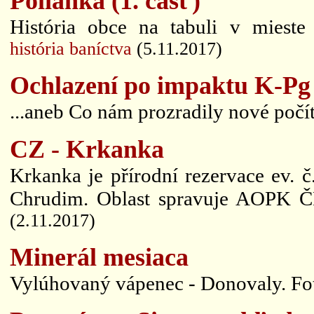
Polianka (1. časť)
História obce na tabuli v mieste
história baníctva
(5.11.2017)
Ochlazení po impaktu K-Pg b
...aneb Co nám prozradily nové počí
CZ - Krkanka
Krkanka je přírodní rezervace ev. 
Chrudim. Oblast spravuje AOPK 
(2.11.2017)
Minerál mesiaca
Vylúhovaný vápenec - Donovaly. Foto