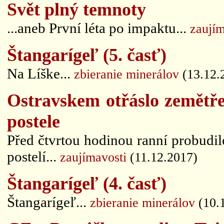
Svět plný temnoty
...aneb První léta po impaktu...
zaujím
Štangarígeľ (5. časť)
Na Líške...
zbieranie minerálov
(13.12.
Ostravskem otřáslo zemětřes
postele
Před čtvrtou hodinou ranní probudilo
postelí...
zaujímavosti
(11.12.2017)
Štangarígeľ (4. časť)
Štangarígeľ...
zbieranie minerálov
(10.