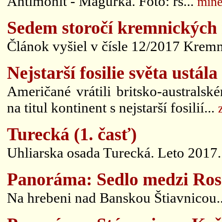
Antimonit - Magurka. Foto: rs...
mine
Sedem storočí kremnických 
Článok vyšiel v čísle 12/2017 Kremn
Nejstarší fosilie světa ustál
Američané vrátili britsko-australsk
na titul kontinent s nejstarší fosilií...
Turecká (1. časť)
Uhliarska osada Turecká. Leto 2017.
Panoráma: Sedlo medzi Ro
Na hrebeni nad Banskou Štiavnicou.