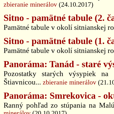
zbieranie minerálov
(24.10.2017)
Sitno - pamätné tabule (2. č
Pamätné tabule v okolí sitnianskej r
Sitno - pamätné tabule (1. č
Pamätné tabule v okolí sitnianskej r
Panoráma: Tanád - staré v
Pozostatky starých výsypiek na
Štiavnicou...
zbieranie minerálov
(21.1
Panoráma: Smrekovica - ok
Ranný pohľad zo stúpania na Mal
minerálov
(20.10.2017)