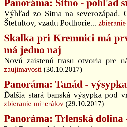
Panoráma: Sitno - pohľad s
Výhľad zo Sitna na severozápad. O
Štefultov, vzadu Podhorie...
zbieranie
Skalka pri Kremnici má prv
má jedno naj
Novú zaistenú trasu otvoria pre ná
zaujímavosti
(30.10.2017)
Panoráma: Tanád - výsypka
Ďalšia stará banská výsypka pod v
zbieranie minerálov
(29.10.2017)
Panoráma: Trlenská dolina -