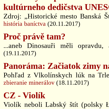
kultúrneho dedičstva UNE
Zdroj: „Historické mesto Banská Št
história baníctva
(20.11.2017)
Proč právě tam?
...aneb Dinosauři měli opravdu,
(19.11.2017)
Panoráma: Začiatok zimy n
Pohľad z Vlkolínskych lúk na Trle
zbieranie minerálov
(18.11.2017)
CZ - Violík
Violík neboli Labský štít (polsky 