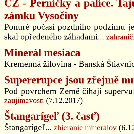
CZ - Perničky a palice. Ta
zámku Vysočiny
Ponuré počasí pozdního podzimu je
skal opředeného záhadami...
zahranič
Minerál mesiaca
Kremenná žilovina - Banská Štiavnica
Supererupce jsou zřejmě mno
Pod povrchem Země číhají supervulk
zaujímavosti
(7.12.2017)
Štangarígeľ (3. časť)
Štangarígeľ...
zbieranie minerálov
(6.1