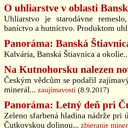
O uhliarstve v oblasti Bansk
Uhliarstvo je starodávne remeslo
baníctvo a hutníctvo. Produktom uhli
Panoráma: Banská Štiavnic
Kalvária, Banská Štiavnica a okolie.
Na Kutnohorsku nalezen no
Českým vědcům se podařil zajímavý
minerál...
zaujímavosti
(8.9.2017)
Panoráma: Letný deň pri Č
Zeleno sfarbená hladina nádrže pri 
Čutkovskou dolinou...
zbieranie mine