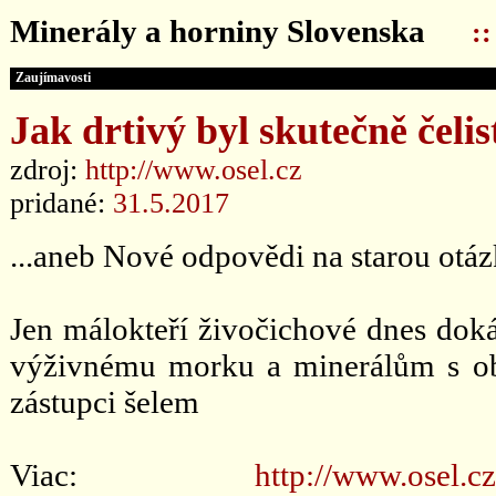
Minerály a horniny Slovenska
:
Zaujímavosti
Jak drtivý byl skutečně čelis
zdroj:
http://www.osel.cz
pridané:
31.5.2017
...aneb Nové odpovědi na starou otá
Jen málokteří živočichové dnes dokáž
výživnému morku a minerálům s obs
zástupci šelem
Viac:
http://www.osel.cz