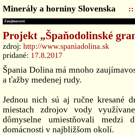
Minerály a horniny Slovenska
:
Zaujímavosti
Projekt „Špaňodolinské gra
zdroj:
http://www.spaniadolina.sk
pridané:
17.8.2017
Špania Dolina má mnoho zaujímavostí
a ťažby medenej rudy.
Jednou nich sú aj ručne kresané d
miestach zdrojov vody využívane
dômyselne umiestňovali medzi 
domácnosti v najbližšom okolí.