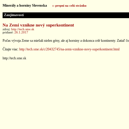
Minerály a horniny Slovenska
:: prepni na celú stránku
Zaujímavosti
Na Zemi vznikne nový superkontinent
zdroj:
http://tech.sme.sk
pridané:
26.1.2017
Počas vývoja Zeme sa miešali nielen gény, ale aj horniny a dokonca celé kontinenty. Zatiaľ čo 
Čítajte viac:
http://tech.sme.sk/c/20432745/na-zemi-vznikne-novy-superkontinent.html
http://tech.sme.sk