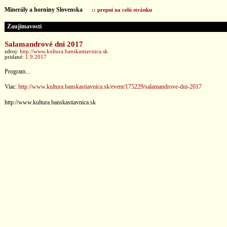
Minerály a horniny Slovenska
:: prepni na celú stránku
Zaujímavosti
Salamandrové dni 2017
zdroj:
http://www.kultura.banskastiavnica.sk
pridané:
1.9.2017
Program...
Viac:
http://www.kultura.banskastiavnica.sk/event/175229/salamandrove-dni-2017
http://www.kultura.banskastiavnica.sk