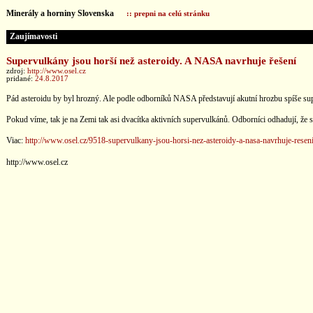
Minerály a horniny Slovenska
:: prepni na celú stránku
Zaujímavosti
Supervulkány jsou horší než asteroidy. A NASA navrhuje řešení
zdroj:
http://www.osel.cz
pridané:
24.8.2017
Pád asteroidu by byl hrozný. Ale podle odborníků NASA představují akutní hrozbu spíše supe
Pokud víme, tak je na Zemi tak asi dvacítka aktivních supervulkánů. Odborníci odhadují, že s
Viac:
http://www.osel.cz/9518-supervulkany-jsou-horsi-nez-asteroidy-a-nasa-navrhuje-resen
http://www.osel.cz