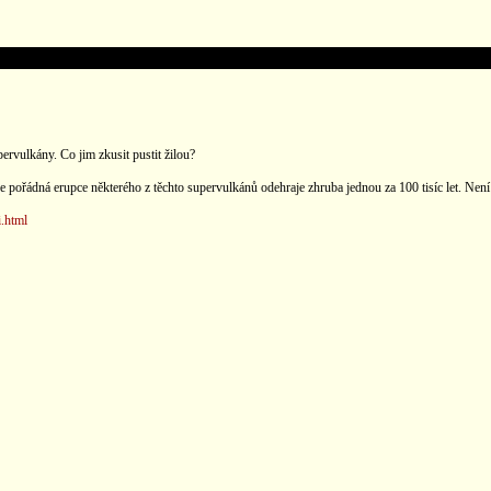
rvulkány. Co jim zkusit pustit žilou?
e pořádná erupce některého z těchto supervulkánů odehraje zhruba jednou za 100 tisíc let. Není
i.html