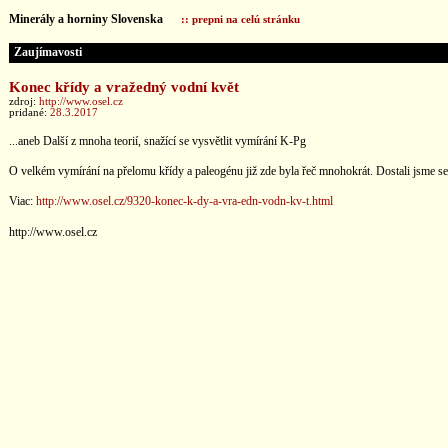
Minerály a horniny Slovenska
:: prepni na celú stránku
Zaujímavosti
Konec křídy a vražedný vodní květ
zdroj:
http://www.osel.cz
pridané:
28.3.2017
...aneb Další z mnoha teorií, snažící se vysvětlit vymírání K-Pg
O velkém vymírání na přelomu křídy a paleogénu již zde byla řeč mnohokrát. Dostali jsme se i 
Viac:
http://www.osel.cz/9320-konec-k-dy-a-vra-edn-vodn-kv-t.html
http://www.osel.cz