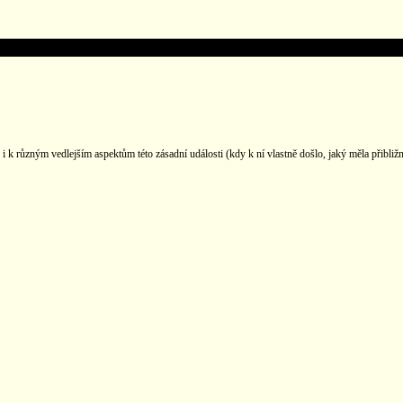
k různým vedlejším aspektům této zásadní události (kdy k ní vlastně došlo, jaký měla přibližný p