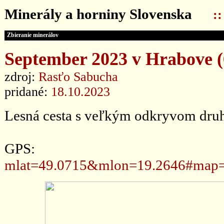
Minerály a horniny Slovenska
:
Zbieranie minerálov
September 2023 v Hrabove (6
zdroj:
Rasťo Sabucha
pridané:
18.10.2023
Lesná cesta s veľkým odkryvom druh
GPS
mlat=49.0715&mlon=19.2646#map=