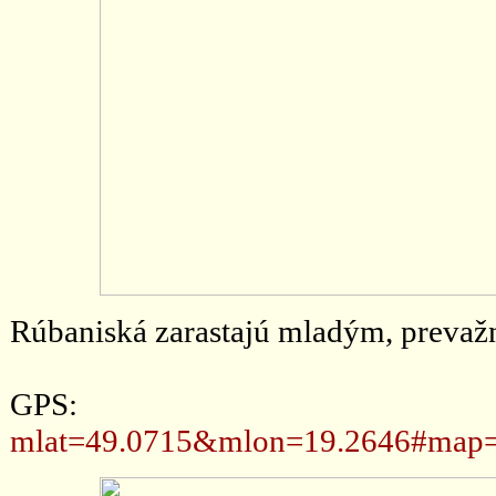
Rúbaniská zarastajú mladým, prevažn
GPS
mlat=49.0715&mlon=19.2646#map=