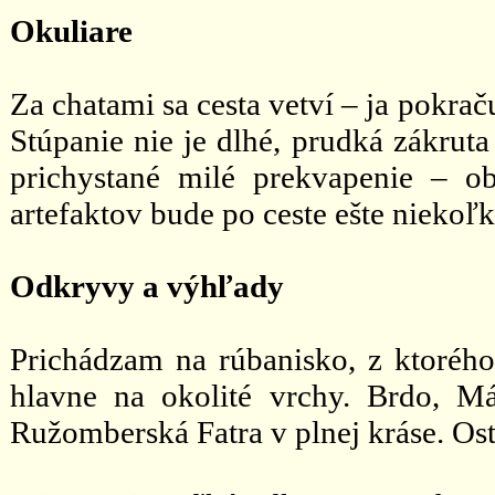
Okuliare
Za chatami sa cesta vetví – ja pokra
Stúpanie nie je dlhé, prudká zákruta
prichystané milé prekvapenie – o
artefaktov bude po ceste ešte niekoľk
Odkryvy a výhľady
Prichádzam na rúbanisko, z ktoréh
hlavne na okolité vrchy. Brdo, Má
Ružomberská Fatra v plnej kráse. Ost