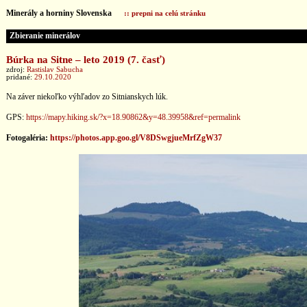
Minerály a horniny Slovenska
:: prepni na celú stránku
Zbieranie minerálov
Búrka na Sitne – leto 2019 (7. časť)
zdroj:
Rastislav Sabucha
pridané:
29.10.2020
Na záver niekoľko výhľadov zo Sitnianskych lúk.
GPS:
https://mapy.hiking.sk/?x=18.90862&y=48.39958&ref=permalink
Fotogaléria:
https://photos.app.goo.gl/V8DSwgjueMrfZgW37