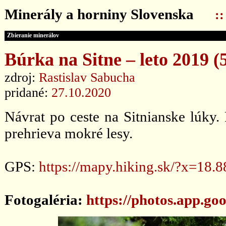
Minerály a horniny Slovenska
:
Zbieranie minerálov
Búrka na Sitne – leto 2019 (5
zdroj:
Rastislav Sabucha
pridané:
27.10.2020
Návrat po ceste na Sitnianske lúky.
prehrieva mokré lesy.
GPS:
https://mapy.hiking.sk/?x=1
Fotogaléria:
https://photos.app.g