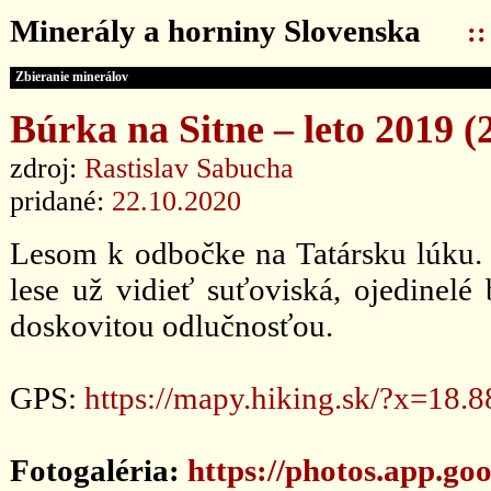
Minerály a horniny Slovenska
:
Zbieranie minerálov
Búrka na Sitne – leto 2019 (2
zdroj:
Rastislav Sabucha
pridané:
22.10.2020
Lesom k odbočke na Tatársku lúku. 
lese už vidieť suťoviská, ojedinelé
doskovitou odlučnosťou.
GPS:
https://mapy.hiking.sk/?x=1
Fotogaléria:
https://photos.app.g