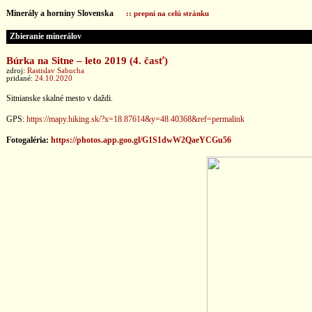
Minerály a horniny Slovenska
:: prepni na celú stránku
Zbieranie minerálov
Búrka na Sitne – leto 2019 (4. časť)
zdroj:
Rastislav Sabucha
pridané:
24.10.2020
Sitnianske skalné mesto v daždi.
GPS:
https://mapy.hiking.sk/?x=18.87614&y=48.40368&ref=permalink
Fotogaléria:
https://photos.app.goo.gl/G1S1dwW2QaeYCGu56