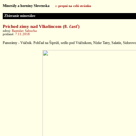
Minerály a horniny Slovenska
:: prepni na celú stránku
Zbieranie minerálov
Príchod zimy nad Vlkolíncom (8. časť)
zdroj:
Rastislav Sabucha
pridané:
7.11.2018
Panorámy - Vtáčnik. Pohľad na Šiprúň, sedlo pod Vtáčnikom, Nízke Tatry, Salatín, Sidorovo