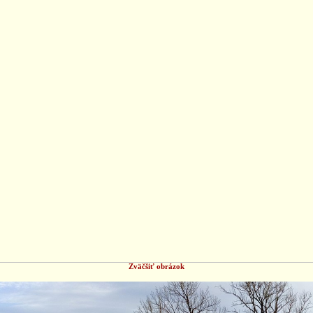
Zväčšiť obrázok