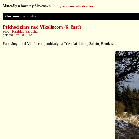
Minerály a horniny Slovenska
:: prepni na celú stránku
Zbieranie minerálov
Príchod zimy nad Vlkolíncom (6. časť)
zdroj:
Rastislav Sabucha
pridané:
26.10.2018
Panorámy - nad Vlkolíncom, pohľady na Trlenskú dolinu, Salatín, Brankov.