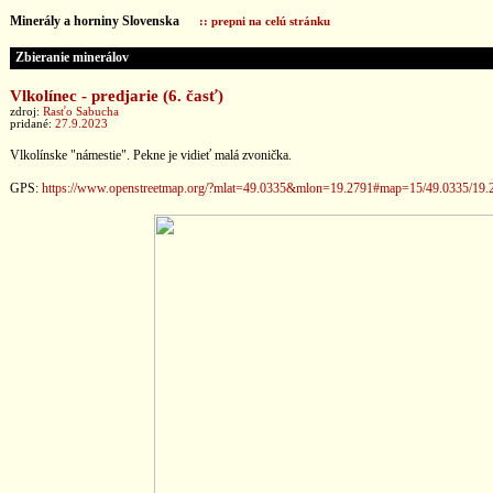
Minerály a horniny Slovenska
:: prepni na celú stránku
Zbieranie minerálov
Vlkolínec - predjarie (6. časť)
zdroj:
Rasťo Sabucha
pridané:
27.9.2023
Vlkolínske "námestie". Pekne je vidieť malá zvonička.
GPS:
https://www.openstreetmap.org/?mlat=49.0335&mlon=19.2791#map=15/49.0335/19.