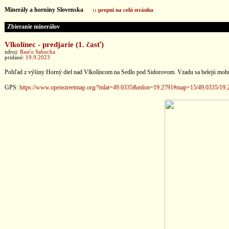
Minerály a horniny Slovenska
:: prepni na celú stránku
Zbieranie minerálov
Vlkolínec - predjarie (1. časť)
zdroj:
Rasťo Sabucha
pridané:
19.9.2023
Pohľad z výšiny Horný diel nad Vlkolíncom na Sedlo pod Sidorovom. Vzadu sa belejú mohu
GPS:
https://www.openstreetmap.org/?mlat=49.0335&mlon=19.2791#map=15/49.0335/19.