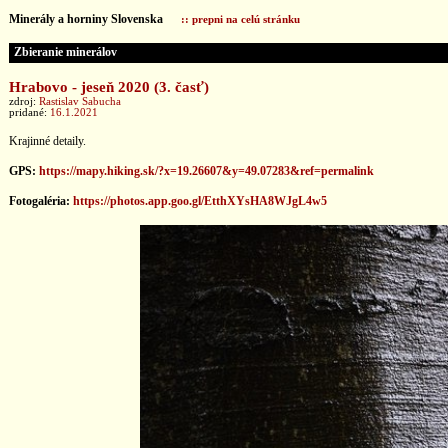
Minerály a horniny Slovenska
:: prepni na celú stránku
Zbieranie minerálov
Hrabovo - jeseň 2020 (3. časť)
zdroj:
Rastislav Sabucha
pridané:
16.1.2021
Krajinné detaily.
GPS:
https://mapy.hiking.sk/?x=19.26607&y=49.07283&ref=permalink
Fotogaléria:
https://photos.app.goo.gl/EtthXYsHA8WJgL4w5