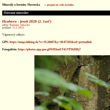
Minerály a horniny Slovenska
:: prepni na celú stránku
Zbieranie minerálov
Hrabovo - jeseň 2020 (2. časť)
zdroj:
Rastislav Sabucha
pridané:
15.1.2021
Vápencový odkryv.
GPS:
https://mapy.hiking.sk/?x=19.26607&y=49.07283&ref=permalink
Fotogaléria:
https://photos.app.goo.gl/WH3enEYiGYP1hDRj7