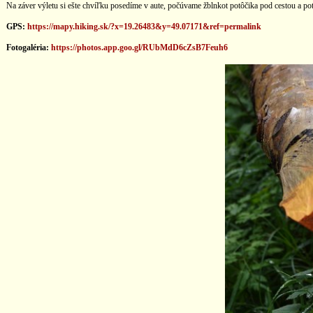
Na záver výletu si ešte chvíľku posedíme v aute, počúvame žblnkot potôčika pod cestou a 
GPS:
https://mapy.hiking.sk/?x=19.26483&y=49.07171&ref=permalink
Fotogaléria:
https://photos.app.goo.gl/RUbMdD6cZsB7Feuh6