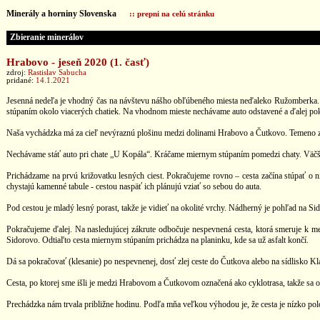
Minerály a horniny Slovenska
:: prepni na celú stránku
Zbieranie minerálov
Hrabovo - jeseň 2020 (1. časť)
zdroj:
Rastislav Sabucha
pridané:
14.1.2021
Jesenná nedeľa je vhodný čas na návštevu nášho obľúbeného miesta neďaleko Ružomberka.
stúpaním okolo viacerých chatiek. Na vhodnom mieste nechávame auto odstavené a ďalej po
Naša vychádzka má za cieľ nevýraznú plošinu medzi dolinami Hrabovo a Čutkovo. Temeno z
Nechávame stáť auto pri chate „U Kopála“. Kráčame miernym stúpaním pomedzi chaty. Väčšina
Prichádzame na prvú križovatku lesných ciest. Pokračujeme rovno – cesta začína stúpať o n
chystajú kamenné tabule - cestou naspäť ich plánujú vziať so sebou do auta.
Pod cestou je mladý lesný porast, takže je vidieť na okolité vrchy. Nádherný je pohľad na Sid
Pokračujeme ďalej. Na nasledujúcej zákrute odbočuje nespevnená cesta, ktorá smeruje k m
Sidorovo. Odtiaľto cesta miernym stúpaním prichádza na planinku, kde sa už asfalt končí.
Dá sa pokračovať (klesanie) po nespevnenej, dosť zlej ceste do Čutkova alebo na sídlisko K
Cesta, po ktorej sme išli je medzi Hrabovom a Čutkovom označená ako cyklotrasa, takže sa op
Prechádzka nám trvala približne hodinu. Podľa mňa veľkou výhodou je, že cesta je nízko pol