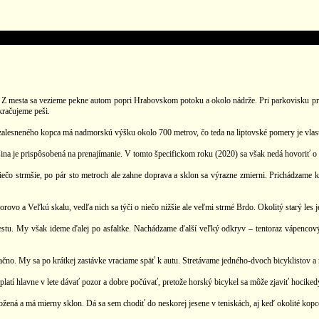
 Z mesta sa vezieme pekne autom popri Hrabovskom potoku a okolo nádrže. Pri parkovisku p
kračujeme peši.
alesneného kopca má nadmorskú výšku okolo 700 metrov, čo teda na liptovské pomery je vlas
 je prispôsobená na prenajímanie. V tomto špecifickom roku (2020) sa však nedá hovoriť o pre
iečo strmšie, po pár sto metroch ale zahne doprava a sklon sa výrazne zmierni. Prichádzame
orovo a Veľkú skalu, vedľa nich sa týči o niečo nižšie ale veľmi strmé Brdo. Okolitý starý les 
estu. My však ideme ďalej po asfaltke. Nachádzame ďalší veľký odkryv – tentoraz vápencový
lačno. My sa po krátkej zastávke vraciame späť k autu. Stretávame jedného-dvoch bicyklistov 
latí hlavne v lete dávať pozor a dobre počúvať, pretože horský bicykel sa môže zjaviť hociked
ožená a má mierny sklon. Dá sa sem chodiť do neskorej jesene v teniskách, aj keď okolité kop