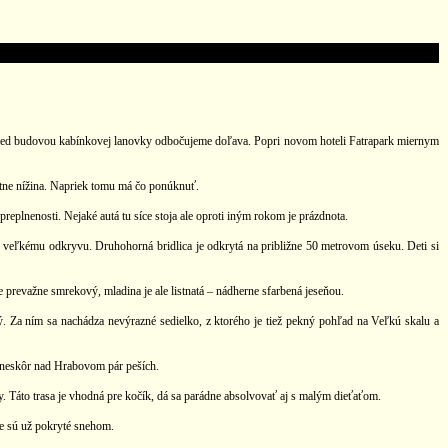
red budovou kabínkovej lanovky odbočujeme doľava. Popri novom hoteli Fatrapark miernym
tne nížina. Napriek tomu má čo ponúknuť.
plnenosti. Nejaké autá tu síce stoja ale oproti iným rokom je prázdnota.
 k veľkému odkryvu. Druhohorná bridlica je odkrytá na približne 50 metrovom úseku. Deti si
je prevažne smrekový, mladina je ale listnatá – nádherne sfarbená jeseňou.
. Za ním sa nachádza nevýrazné sedielko, z ktorého je tiež pekný pohľad na Veľkú skalu a
a neskôr nad Hrabovom pár peších.
y. Táto trasa je vhodná pre kočík, dá sa parádne absolvovať aj s malým dieťaťom.
ce sú už pokryté snehom.