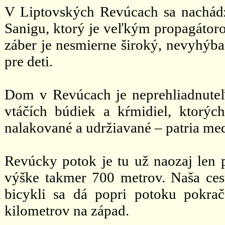
V Liptovských Revúcach sa nachád
Sanigu, ktorý je veľkým propagátoro
záber je nesmierne široký, nevyhýba
pre deti.
Dom v Revúcach je neprehliadnute
vtáčích búdiek a kŕmidiel, ktorýc
nalakované a udržiavané – patria med
Revúcky potok je tu už naozaj len
výške takmer 700 metrov. Naša ces
bicykli sa dá popri potoku pokrač
kilometrov na západ.