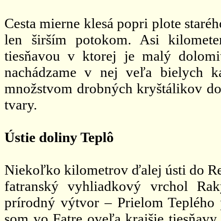
Cesta mierne klesá popri plote starého
len širším potokom. Asi kilomet
tiesňavou v ktorej je malý dolom
nachádzame v nej veľa bielych ka
množstvom drobných kryštálikov do
tvary.
Ústie doliny Teplô
Niekoľko kilometrov ďalej ústi do R
fatranský vyhliadkový vrchol Rak
prírodný výtvor – Prielom Teplého 
som vo Fatre oveľa krajšie tiesňavy,