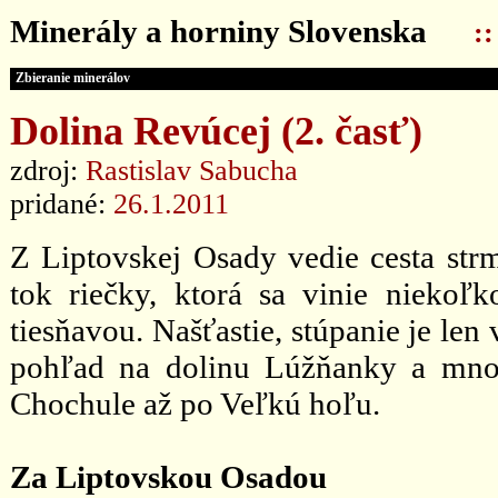
Minerály a horniny Slovenska
:
Zbieranie minerálov
Dolina Revúcej (2. časť)
zdroj:
Rastislav Sabucha
pridané:
26.1.2011
Z Liptovskej Osady vedie cesta str
tok riečky, ktorá sa vinie niekoľ
tiesňavou. Našťastie, stúpanie je le
pohľad na dolinu Lúžňanky a mnohé
Chochule až po Veľkú hoľu.
Za Liptovskou Osadou