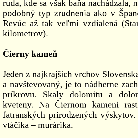
ruda, kde sa však baňa nachádzala, n
podobný typ zrudnenia ako v Špane
Revúc až tak veľmi vzdialená (Sta
kilometrov).
Čierny kameň
Jeden z najkrajších vrchov Slovensk
a navštevovaný, je to nádherne zac
príkrovu. Skaly dolomitu a dol
kveteny. Na Čiernom kameni rast
fatranských prirodzených výskyto
vtáčika – murárika.