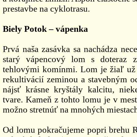
prestavbe na cyklotrasu.
Biely Potok – vápenka
Prvá naša zasávka sa nachádza nece
starý vápencový lom s doteraz 
tehlovými komínmi. Lom je žiaľ už
rekultivácií zeminou a stavebným o
nájsť krásne kryštály kalcitu, n
tvare. Kameň z tohto lomu je v mest
možno stretnúť na mnohých miestach
Od lomu pokračujeme popri brehu R