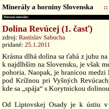
Minerály a horniny Slovenska
:
Zbieranie minerálov
Dolina Revúcej (1. časť)
zdroj:
Rastislav Sabucha
pridané:
25.1.2011
Krásna dlhá dolina sa ťahá z juhu na
k najdlhším na Slovensku, je však me
pohoria. Naopak, je hranicou medzi 
pod Krížnou pri Vyšných Revúcach,
kde sa „spája“ s Korytnickou dolinou
Od Liptovskej Osady je k ústiu v