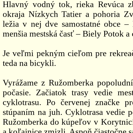
Hlavný vodný tok, rieka Revúca z
okraja Nízkych Tatier a pohoria Zv
ležia v nej dve samostatné obce –
menšia mestská časť – Biely Potok a
Je veľmi pekným cieľom pre rekreačn
teda na bicykli.
Vyrážame z Ružomberka popoludní, 
počasie. Začiatok trasy vedie m
cyklotrasu. Po červenej značke 
stúpaním na juh. Cyklotrasa vedie p
Ružomberka do kúpeľov v Korytnici. 
a koľajnice zmizli. Aspoň čiastočne 