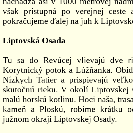
nachádza asi v 1000 metrovej nadmo
však prístupná po verejnej ceste
pokračujeme ďalej na juh k Liptovsk
Liptovská Osada
Tu sa do Revúcej vlievajú dve ri
Korytnický potok a Lúžňanka. Obid
Nízkych Tatier a prispievajú veľ
skutočnú rieku. V okolí Liptovskej 
malú horskú kotlinu. Hoci naša, tra
kameň a Ploskú, robíme krátku o
južnom okraji Liptovskej Osady.