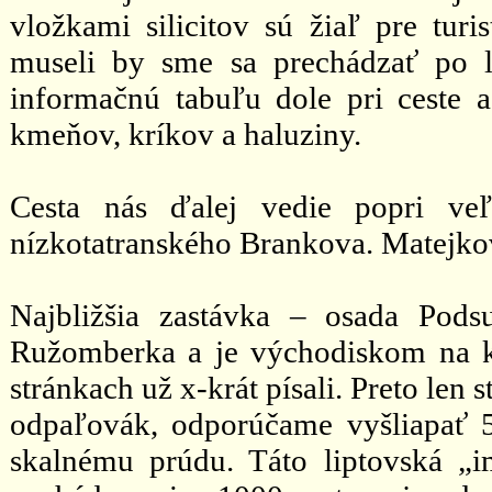
vložkami silicitov sú žiaľ pre turi
museli by sme sa prechádzať po l
informačnú tabuľu dole pri ceste
kmeňov, kríkov a haluziny.
Cesta nás ďalej vedie popri ve
nízkotatranského Brankova. Matejk
Najbližšia zastávka – osada Pod
Ružomberka a je východiskom na k
stránkach už x-krát písali. Preto len 
odpaľovák, odporúčame vyšliapať 
skalnému prúdu. Táto liptovská „