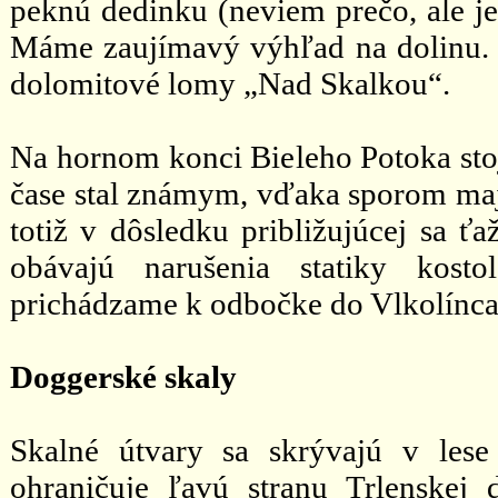
peknú dedinku (neviem prečo, ale je
Máme zaujímavý výhľad na dolinu. 
dolomitové lomy „Nad Skalkou“.
Na hornom konci Bieleho Potoka stoj
čase stal známym, vďaka sporom maj
totiž v dôsledku približujúcej sa ť
obávajú narušenia statiky kosto
prichádzame k odbočke do Vlkolínca
Doggerské skaly
Skalné útvary sa skrývajú v lese
ohraničuje ľavú stranu Trlenskej