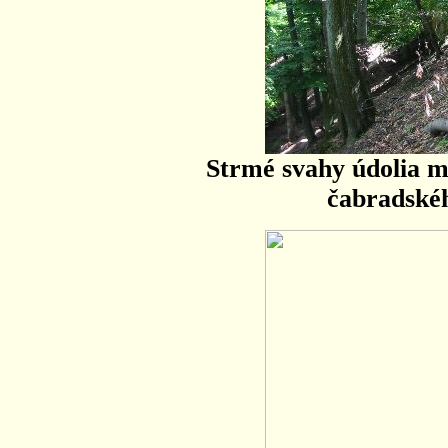
Strmé svahy údolia m
čabradské