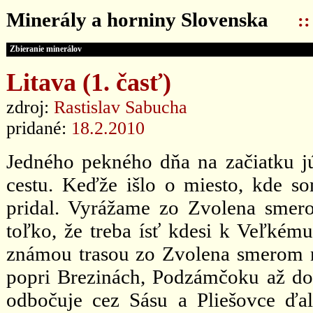
Minerály a horniny Slovenska
:
Zbieranie minerálov
Litava (1. časť)
zdroj:
Rastislav Sabucha
pridané:
18.2.2010
Jedného pekného dňa na začiatku j
cestu. Keďže išlo o miesto, kde s
pridal. Vyrážame zo Zvolena smero
toľko, že treba ísť kdesi k Veľkému
známou trasou zo Zvolena smerom n
popri Brezinách, Podzámčoku až do
odbočuje cez Sásu a Pliešovce ďa