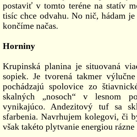
postaviť v tomto teréne na statív m
tisíc chce odvahu. No nič, hádam je 
končíme načas.
Horniny
Krupinská planina je situovaná vi
sopiek. Je tvorená takmer výlučne
pochádzajú spolovice zo štiavnick
skalných „nosoch“ v lesnom po
vynikajúco. Andezitový tuf sa s
sfarbenia. Navrhujem kolegovi, či b
však takéto plytvanie energiou rázne