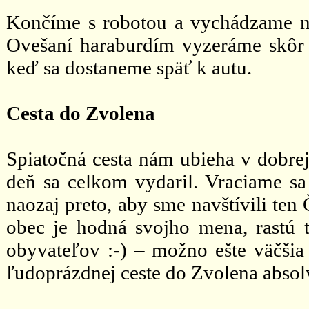
Končíme s robotou a vychádzame na
Ovešaní haraburdím vyzeráme skôr ak
keď sa dostaneme späť k autu.
Cesta do Zvolena
Spiatočná cesta nám ubieha v dobrej
deň sa celkom vydaril. Vraciame sa
naozaj preto, aby sme navštívili te
obec je hodná svojho mena, rastú 
obyvateľov :-) – možno ešte väčšia 
ľudoprázdnej ceste do Zvolena absol