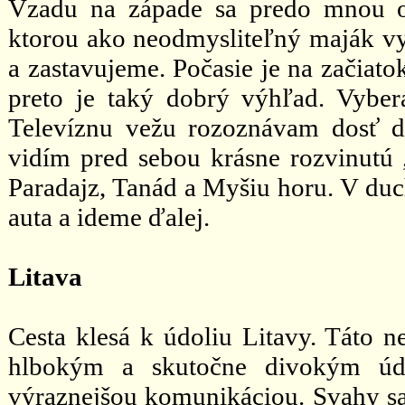
Vzadu na západe sa predo mnou o
ktorou ako neodmysliteľný maják vy
a zastavujeme. Počasie je na začiato
preto je taký dobrý výhľad. Vybe
Televíznu vežu rozoznávam dosť d
vidím pred sebou krásne rozvinutú 
Paradajz, Tanád a Myšiu horu. V du
auta a ideme ďalej.
Litava
Cesta klesá k údoliu Litavy. Táto n
hlbokým a skutočne divokým údol
výraznejšou komunikáciou. Svahy sa