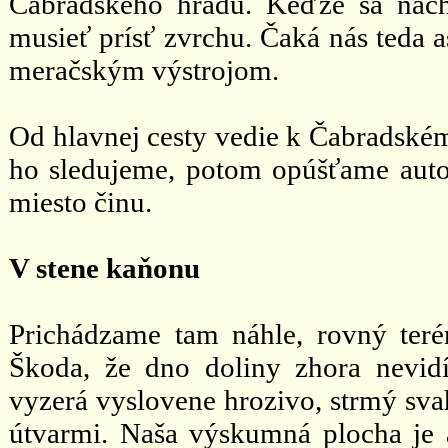
Čabradského hradu. Keďže sa nach
musieť prísť zvrchu. Čaká nás teda 
meračským výstrojom.
Od hlavnej cesty vedie k Čabradsk
ho sledujeme, potom opúšťame au
miesto činu.
V stene kaňonu
Prichádzame tam náhle, rovný ter
Škoda, že dno doliny zhora nevidí
vyzerá vyslovene hrozivo, strmý sva
útvarmi. Naša výskumná plocha je a