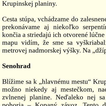
Krupinskej planiny.
Cesta stúpa, vchádzame do zalesnen
prekonávame aj niekoľko serpent
končia a striedajú ich otvorené lúčn
mapu vidím, že sme sa vyškriaba
metrovej nadmorskej výšky. Na „džíp
Senohrad
Blížime sa k „hlavnému mestu“ Krup
možno niekedy aj mestečkom, nac
zvlnenej planine. Neďaleko nej s
pohoria – Kopaný závoz. Tento d