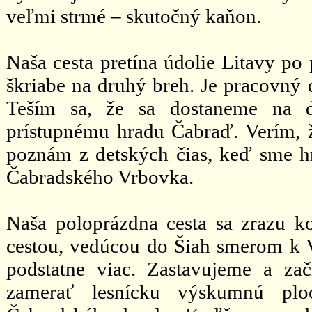
veľmi strmé – skutočný kaňon.
Naša cesta pretína údolie Litavy po
škriabe na druhý breh. Je pracovný 
Teším sa, že sa dostaneme na 
prístupnému hradu Čabraď. Verím, 
poznám z detských čias, keď sme hr
Čabradského Vrbovka.
Naša poloprázdna cesta sa zrazu k
cestou, vedúcou do Šiah smerom k V
podstatne viac. Zastavujeme a z
zamerať lesnícku výskumnú plo