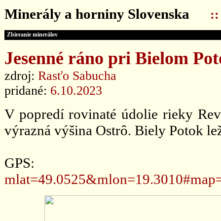
Minerály a horniny Slovenska
:
Zbieranie minerálov
Jesenné ráno pri Bielom Pot
zdroj:
Rasťo Sabucha
pridané:
6.10.2023
V popredí rovinaté údolie rieky Re
výrazná výšina Ostrô. Biely Potok lež
GPS
mlat=49.0525&mlon=19.3010#map=