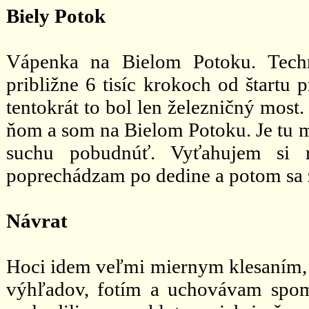
Biely Potok
Vápenka na Bielom Potoku. Techn
približne 6 tisíc krokoch od štart
tentokrát to bol len železničný most
ňom a som na Bielom Potoku. Je tu mi
suchu pobudnúť. Vyťahujem si r
poprechádzam po dedine a potom sa 
Návrat
Hoci idem veľmi miernym klesaním, p
výhľadov, fotím a uchovávam spom