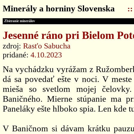
Minerály a horniny Slovenska
:
Zbieranie minerálov
Jesenné ráno pri Bielom Pot
zdroj:
Rasťo Sabucha
pridané:
4.10.2023
Na vychádzku vyrážam z Ružomberk
dá sa povedať ešte v noci. V meste 
mieša so svetlom mojej čelovk
Baničného. Mierne stúpanie ma pr
Paneláky ešte hlboko spia. Len kde tu 
V Baničnom si dávam krátku pauzu.