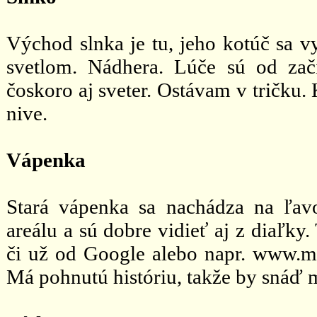
Východ slnka je tu, jeho kotúč sa v
svetlom. Nádhera. Lúče sú od za
čoskoro aj sveter. Ostávam v tričk
nive.
Vápenka
Stará vápenka sa nachádza na ľa
areálu a sú dobre vidieť aj z diaľky
či už od Google alebo napr. www.map
Má pohnutú históriu, takže by snáď 