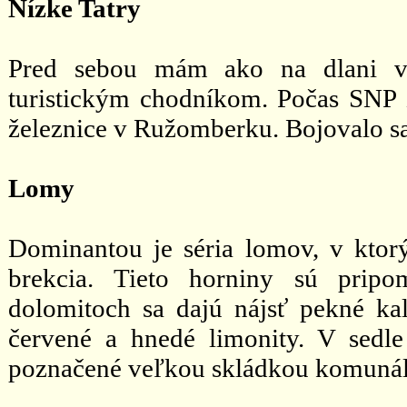
Nízke Tatry
Pred sebou mám ako na dlani vý
turistickým chodníkom. Počas SNP 
železnice v Ružomberku. Bojovalo sa 
Lomy
Dominantou je séria lomov, v ktor
brekcia. Tieto horniny sú prip
dolomitoch sa dajú nájsť pekné ka
červené a hnedé limonity. V sedle 
poznačené veľkou skládkou komuná