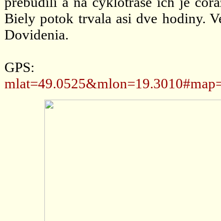
prebudili a na cyklotrase ich je čo
Biely potok trvala asi dve hodiny. 
Dovidenia.
GPS
mlat=49.0525&mlon=19.3010#map=