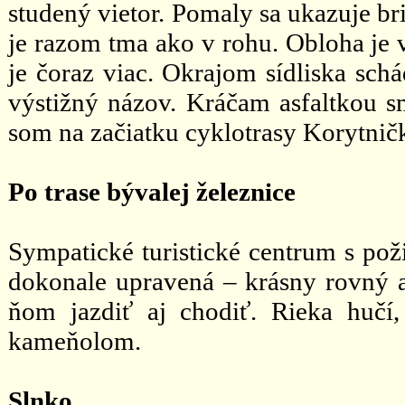
studený vietor. Pomaly sa ukazuje b
je razom tma ako v rohu. Obloha je v
je čoraz viac. Okrajom sídliska sc
výstižný názov. Kráčam asfaltkou 
som na začiatku cyklotrasy Korytnič
Po trase bývalej železnice
Sympatické turistické centrum s poži
dokonale upravená – krásny rovný a
ňom jazdiť aj chodiť. Rieka hučí,
kameňolom.
Slnko