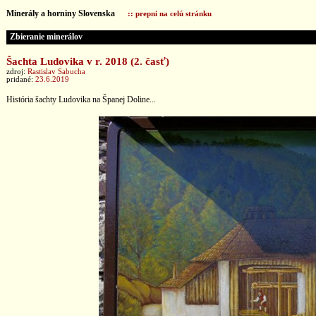
Minerály a horniny Slovenska
:: prepni na celú stránku
Zbieranie minerálov
Šachta Ludovika v r. 2018 (2. časť)
zdroj:
Rastislav Sabucha
pridané:
23.6.2019
História šachty Ludovika na Španej Doline...