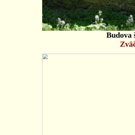
Budova 
Zväč