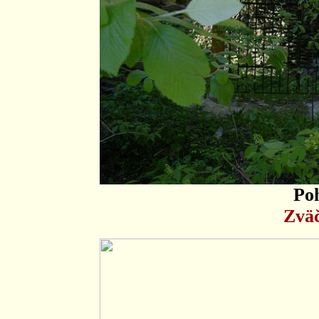
Po
Zväč