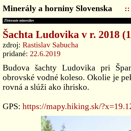
Minerály a horniny Slovenska
:
Zbieranie minerálov
Šachta Ludovika v r. 2018 (1
zdroj:
Rastislav Sabucha
pridané:
22.6.2019
Budova šachty Ludovika pri Špane
obrovské vodné koleso. Okolie je pek
rovná a slúži ako ihrisko.
GPS:
https://mapy.hiking.sk/?x=19