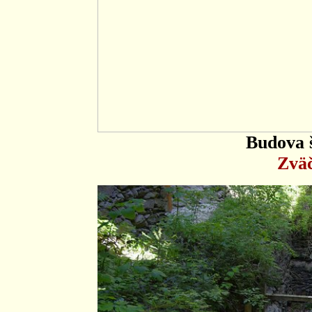
Budova 
Zväč