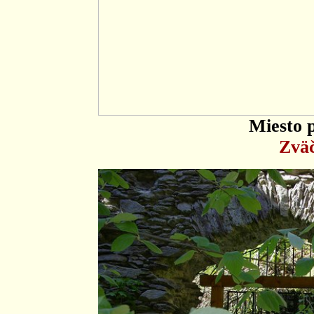
Miesto 
Zväč