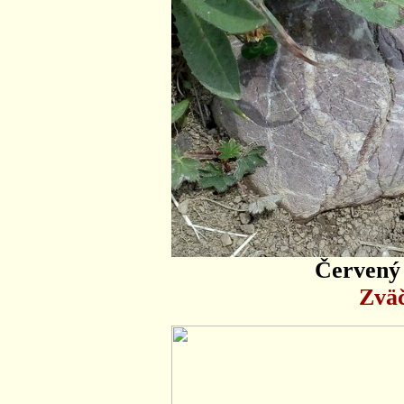
Červený 
Zväč