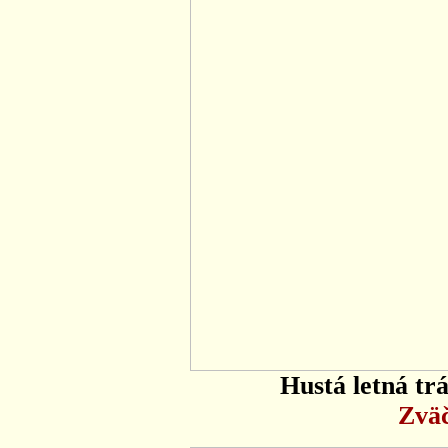
Hustá letná tr
Zväč