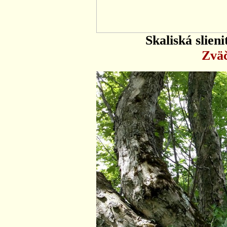
Skaliská slien
Zväč