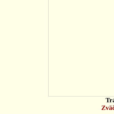
Tr
Zväč